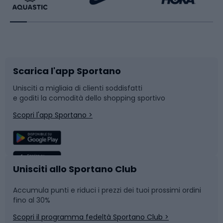
Bikepacking
Sport con le racchette
Corsa orientamento
Scarpe da ciclismo
Scarica l'app Sportano
Bushcraft
Slitte e slittini
Unisciti a migliaia di clienti soddisfatti
e goditi la comodità dello shopping sportivo
Corsa
Snowboard
Scopri l'app Sportano >
Sport di squadra
Camminata nordica
Caschi da ciclismo
Nuoto
Unisciti allo Sportano Club
Accumula punti e riduci i prezzi dei tuoi prossimi ordini
Skitouring
Pattinaggio
fino al 30%
Scopri il programma fedeltà Sportano Club >