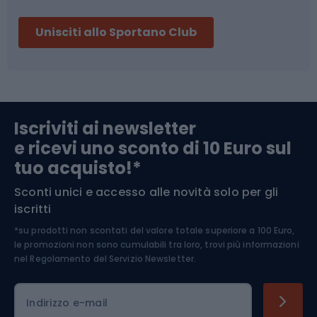
Sci
Pesca
Unisciti allo Sportano Club
Campeggio
Accessori per biciclette
Abbigliamento da escursionismo
Componenti per biciclette
Iscriviti ai newsletter
e ricevi uno sconto di 10 Euro sul
Arrampicata
tuo acquisto!*
Sconti unici e accesso alle novità solo per gli
Medicina dello sport
iscritti
*su prodotti non scontati del valore totale superiore a 100 Euro,
Abbigliamento ciclistico
le promozioni non sono cumulabili tra loro, trovi più informazioni
nel
Regolamento del Servizio Newsletter.
Indirizzo e-mail