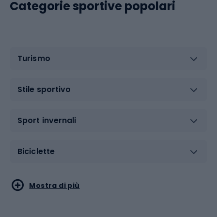
Categorie sportive popolari
Turismo
Stile sportivo
Sport invernali
Biciclette
Sport acquatici
Sport di arti marziali
Mostra di più
Calzature da escursionismo
Palestra e fitness