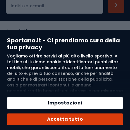
Indirizzo e-mail
Acquisti
Sportano.it - Ci prendiamo cura della
Servizio clienti
tua privacy
Vogliamo offrire servizi al più alto livello sportivo. A
Regolamento
tal fine utilizziamo cookie e identificatori pubblicitari
mobili, che garantiscono il corretto funzionamento
Chi siamo
del sito e, previo tuo consenso, anche per finalità
analitiche e di personalizzazione della pubblicità,
ossia per mostrarti contenuti e annunci
personalizzati in base ai tuoi interessi e per misurarne
Spedizione a:
IT
l’efficacia. I cookie e gli identificatori pubblicitari
Aggiungi al carrello
mobili possono essere utilizzati sia per attività
Impostazioni
pubblicitarie personalizzate sia non personalizzate, a
Quantità
seconda dei consensi da te espressi. Se clicchi su
© 2026 Sportano
Acquista con
Accetta tutto
“Accetta tutto”, acconsenti al trattamento dei tuoi
dati personali da parte di SPORTANO.COM Sp. z o.o. e