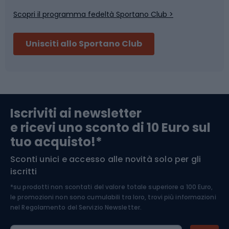
Scopri il programma fedeltà Sportano Club >
Sci
Pesca
Unisciti allo Sportano Club
Campeggio
Accessori per biciclette
Abbigliamento da escursionismo
Componenti per biciclette
Iscriviti ai newsletter
e ricevi uno sconto di 10 Euro sul
Arrampicata
tuo acquisto!*
Sconti unici e accesso alle novità solo per gli
Medicina dello sport
iscritti
*su prodotti non scontati del valore totale superiore a 100 Euro,
Abbigliamento ciclistico
le promozioni non sono cumulabili tra loro, trovi più informazioni
nel
Regolamento del Servizio Newsletter.