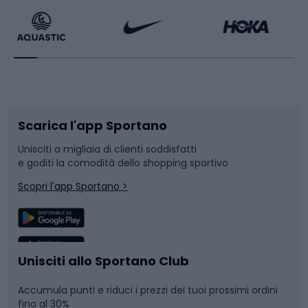
Bikepacking
Sport con le racchette
Corsa orientamento
Scarpe da ciclismo
Scarica l'app Sportano
Bushcraft
Slitte e slittini
Unisciti a migliaia di clienti soddisfatti
e goditi la comodità dello shopping sportivo
Corsa
Snowboard
Scopri l'app Sportano >
Sport di squadra
Camminata nordica
Caschi da ciclismo
Nuoto
Unisciti allo Sportano Club
Accumula punti e riduci i prezzi dei tuoi prossimi ordini
Skitouring
Pattinaggio
fino al 30%