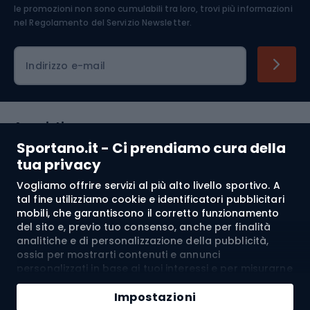
Abbigliamento ciclistico
le promozioni non sono cumulabili tra loro, trovi più informazioni
nel
Regolamento del Servizio Newsletter.
Indirizzo e-mail
Acquisti
Sportano.it - Ci prendiamo cura della
Servizio clienti
tua privacy
Vogliamo offrire servizi al più alto livello sportivo. A
Regolamento
tal fine utilizziamo cookie e identificatori pubblicitari
mobili, che garantiscono il corretto funzionamento
Chi siamo
del sito e, previo tuo consenso, anche per finalità
analitiche e di personalizzazione della pubblicità,
ossia per mostrarti contenuti e annunci
personalizzati in base ai tuoi interessi e per misurarne
Spedizione a:
IT
l’efficacia. I cookie e gli identificatori pubblicitari
Aggiungi al carrello
mobili possono essere utilizzati sia per attività
Impostazioni