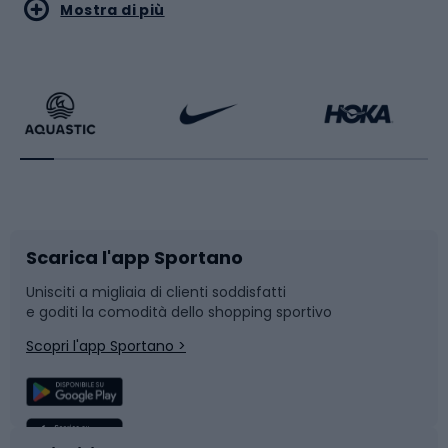
Sport acquatici
Sport di arti marziali
Mostra di più
Calzature da escursionismo
Palestra e fitness
Bikepacking
Sport con le racchette
Corsa orientamento
Scarpe da ciclismo
Scarica l'app Sportano
Bushcraft
Slitte e slittini
Unisciti a migliaia di clienti soddisfatti
e goditi la comodità dello shopping sportivo
Corsa
Snowboard
Scopri l'app Sportano >
Sport di squadra
Camminata nordica