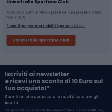
Caschi da ciclismo
Nuoto
Unisciti allo Sportano Club
Accumula punti e riduci i prezzi dei tuoi prossimi ordini
Skitouring
Pattinaggio
fino al 30%
Scopri il programma fedeltà Sportano Club >
Sci
Pesca
Unisciti allo Sportano Club
Campeggio
Accessori per biciclette
Abbigliamento da escursionismo
Componenti per biciclette
Iscriviti ai newsletter
e ricevi uno sconto di 10 Euro sul
Arrampicata
tuo acquisto!*
Sconti unici e accesso alle novità solo per gli
Medicina dello sport
iscritti
*su prodotti non scontati del valore totale superiore a 100 Euro,