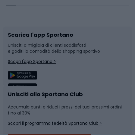
Corsa orientamento
Scarpe da ciclismo
Scarica l'app Sportano
Bushcraft
Slitte e slittini
Unisciti a migliaia di clienti soddisfatti
e goditi la comodità dello shopping sportivo
Corsa
Snowboard
Scopri l'app Sportano >
Sport di squadra
Camminata nordica
Caschi da ciclismo
Nuoto
Unisciti allo Sportano Club
Accumula punti e riduci i prezzi dei tuoi prossimi ordini
Skitouring
Pattinaggio
fino al 30%
Scopri il programma fedeltà Sportano Club >
Sci
Pesca