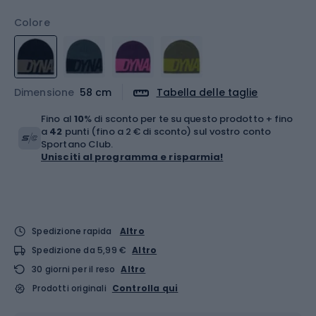
Colore
Dimensione
58 cm
Tabella delle taglie
Fino al
10
% di sconto per te su questo prodotto + fino
a
42
punti (fino a 2 € di sconto) sul vostro conto
Sportano Club.
Unisciti al programma e risparmia!
Spedizione rapida
Altro
Spedizione da 5,99 €
Altro
30 giorni per il reso
Altro
Prodotti originali
Controlla qui