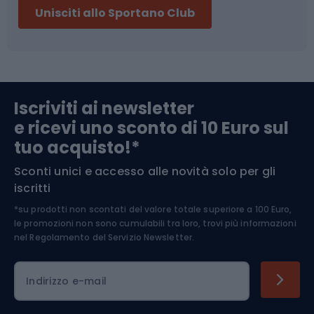
Unisciti allo Sportano Club
Campeggio
Accessori per biciclette
Abbigliamento da escursionismo
Componenti per biciclette
Iscriviti ai newsletter
e ricevi uno sconto di 10 Euro sul
Arrampicata
tuo acquisto!*
Sconti unici e accesso alle novità solo per gli
Medicina dello sport
iscritti
*su prodotti non scontati del valore totale superiore a 100 Euro,
Abbigliamento ciclistico
le promozioni non sono cumulabili tra loro, trovi più informazioni
nel
Regolamento del Servizio Newsletter.
Indirizzo e-mail