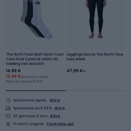
The North Face Multi Sport Cush
Leggings donna The North Face
S
Crew Sock 3 paia di calzini da
Easy black
d
trekking neri assortiti
A
g
14,99 €
47,99 €
1
13,49 €
Pr
prezzo con codice
17
Prezzo più basso:
12,74 €
Spedizione rapida
Altro
Spedizione da 5,99 €
Altro
30 giorni per il reso
Altro
Prodotti originali
Controlla qui