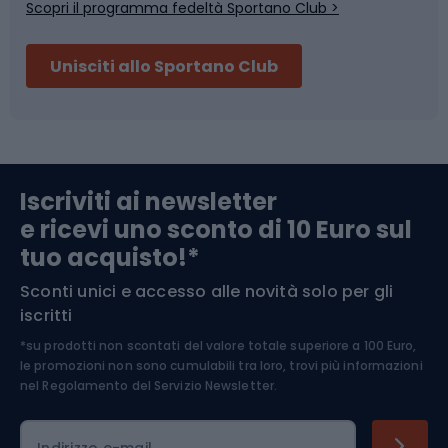
Scopri il programma fedeltà Sportano Club >
Sci
Pesca
Unisciti allo Sportano Club
Campeggio
Accessori per biciclette
Abbigliamento da escursionismo
Componenti per biciclette
Iscriviti ai newsletter
e ricevi uno sconto di 10 Euro sul
Arrampicata
tuo acquisto!*
Sconti unici e accesso alle novità solo per gli
Medicina dello sport
iscritti
*su prodotti non scontati del valore totale superiore a 100 Euro,
Abbigliamento ciclistico
le promozioni non sono cumulabili tra loro, trovi più informazioni
nel
Regolamento del Servizio Newsletter.