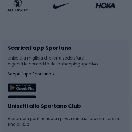
Bikepacking
Sport con le racchette
Corsa orientamento
Scarpe da ciclismo
Scarica l'app Sportano
Bushcraft
Slitte e slittini
Unisciti a migliaia di clienti soddisfatti
e goditi la comodità dello shopping sportivo
Corsa
Snowboard
Scopri l'app Sportano >
Sport di squadra
Camminata nordica
Caschi da ciclismo
Nuoto
Unisciti allo Sportano Club
Accumula punti e riduci i prezzi dei tuoi prossimi ordini
Skitouring
Pattinaggio
fino al 30%