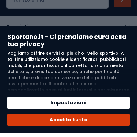
Indirizzo e-mail
Acquisti
Sportano.it - Ci prendiamo cura della
Servizio clienti
tua privacy
Vogliamo offrire servizi al più alto livello sportivo. A
Regolamento
tal fine utilizziamo cookie e identificatori pubblicitari
mobili, che garantiscono il corretto funzionamento
Chi siamo
del sito e, previo tuo consenso, anche per finalità
analitiche e di personalizzazione della pubblicità,
ossia per mostrarti contenuti e annunci
personalizzati in base ai tuoi interessi e per misurarne
Spedizione a:
IT
l’efficacia. I cookie e gli identificatori pubblicitari
Aggiungi al carrello
mobili possono essere utilizzati sia per attività
Impostazioni
pubblicitarie personalizzate sia non personalizzate, a
Quantità
seconda dei consensi da te espressi. Se clicchi su
© 2026 Sportano
Acquista con
Accetta tutto
“Accetta tutto”, acconsenti al trattamento dei tuoi
dati personali da parte di SPORTANO.COM Sp. z o.o. e
dei suoi Partner Fidati, inclusa la personalizzazione