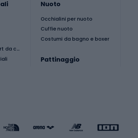
ali
Nuoto
Occhialini per nuoto
Cuffie nuoto
Costumi da bagno e boxer
Abbigliamento per sport da combattimento
Pattinaggio
iali
iali
Monopattini
Pattini a rotelle
Pattini in linea
s cardio
Skateboard
Attrezzature per l'allenamento della forza
Protezioni per pattinaggio
Caschi da pattinaggio