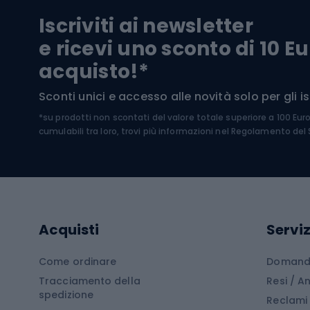
Pantal
Iscriviti ai newsletter
Biciclette da ghiaia
Scarpo
e ricevi uno sconto di 10 Eu
Biciclette per bambini
Occhia
acquisto!*
Sci di
Sport acquatici
Sconti unici e accesso alle novità solo per gli isc
Sci pe
*su prodotti non scontati del valore totale superiore a 100 Eur
Costumi da bagno
Caschi
cumulabili tra loro, trovi più informazioni nel
Regolamento del S
Kayak
Abbig
Gommoni
Cam
Tavole SUP
Mute in neoprene
Acces
Acquisti
Serviz
Cucin
Calzature da escursionismo
Come ordinare
Domande
Tracciamento della
Resi / 
Stivali da trekking
Mobil
spedizione
Reclami