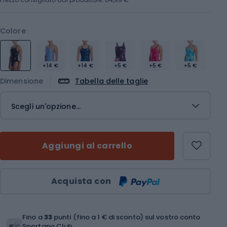
Colore
+14 €
+14 €
+5 €
+5 €
+5 €
Dimensione
Tabella delle taglie
Scegli un'opzione...
Aggiungi al carrello
Quantità
Acquista con
Fino a
33
punti (fino a 1 € di sconto) sul vostro conto
Sportano Club.