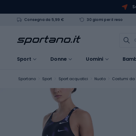
S
Consegna da 5,99 €
30 giorni per il reso
Sport
Donne
Uomini
Bamb
Sportano
Sport
Sport acquatici
Nuoto
Costumi da 