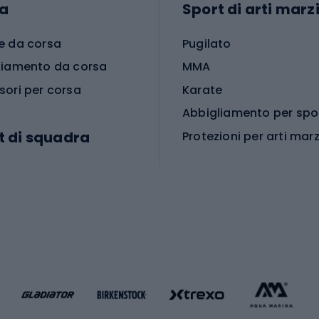
a
Sport di arti marzi
e da corsa
Pugilato
liamento da corsa
MMA
sori per corsa
Karate
t di squadra
Protezioni per arti marz
Accessori per arti marz
e da calcio
i da calcio
Palestra e fitness
e da pallamano
da calcio
Attrezzature per fitnes
liamento da calcio
liamento da basket
Yoga
Abbigliamento fitness