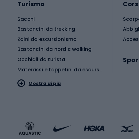
Turismo
Cors
Sacchi
Scarp
Bastoncini da trekking
Abbig
Zaini da escursionismo
Acces
Bastoncini da nordic walking
Spor
Occhiali da turista
Materassi e tappetini da escursionismo
Scarp
Mostra di più
Pallon
Stile sportivo
Scarp
Abbigliamento sportivo
Porte 
Calzature sportive
Abbig
Accessori Sportstyle
Abbig