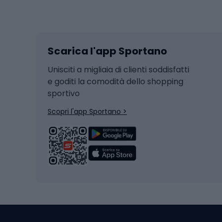
Sport invernali
Casc
Sci
Caschi
Scarica l'app Sportano
Sci di fondo
Casch
Hockey
Casch
Unisciti a migliaia di clienti soddisfatti
e goditi la comodità dello shopping
Snowboard
sportivo
Skit
Skitouring
Scopri l'app Sportano >
Pattini da ghiaccio
Sci da
Scarpo
Biciclette
Baston
Biciclette elettriche
Abbig
Biciclette da MTB
Sci
Biciclette da strada
Biciclette da trekking