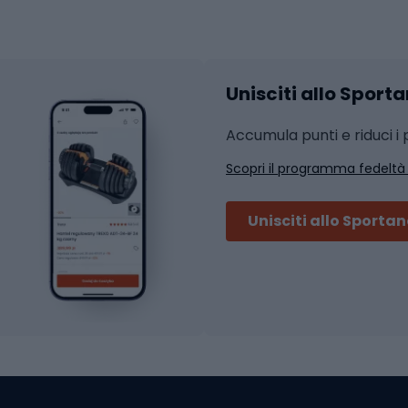
hi da ciclismo
Calzature fitness
Accessori per l'allena
 integrali
Unisciti allo Sport
i da strada
Sport con le racc
i MTB
Accumula punti e riduci i p
Squash
Scopri il programma fedeltà
ouring
Badminton
Ping pong
Unisciti allo Sporta
 sci alpinismo
Tennis
ni da sci alpinismo
Padel
cini da sci alpinismo
Abbigliamento da tenn
liamento da skitouring
Scarpe da ciclis
Scarponi da MTB