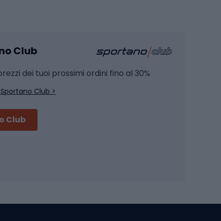
Pesca
mento
Pesca alla carpa
ano Club
Pesca al siluro
hette
Pesca a spinning
rezzi dei tuoi prossimi ordini fino al 30%
Pesca con galleggiante
 Sportano Club >
Pesca al feeder di fondo
no Club
Accessori per biciclette
Occhiali da ciclismo
is
Borse da ciclismo
Luci per biciclette
mo
Sedili per cicli
Serrature per biciclette