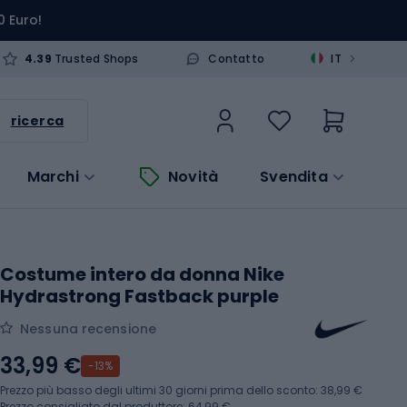
0 Euro!
>
4.39
Trusted Shops
Contatto
IT
ricerca
Marchi
Novità
Svendita
Costume intero da donna Nike
Hydrastrong Fastback purple
Nessuna recensione
33,99 €
-13%
Prezzo più basso degli ultimi 30 giorni prima dello sconto:
38,99 €
Prezzo consigliato dal produttore: 64,99 €