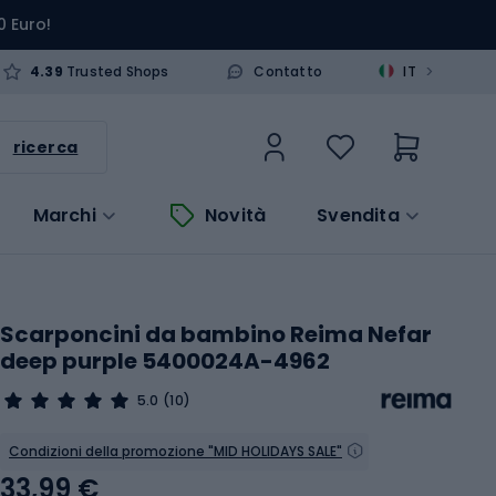
0 Euro!
>
4.39
Trusted Shops
Contatto
IT
ricerca
Marchi
Novità
Svendita
Scarponcini da bambino Reima Nefar
deep purple 5400024A-4962
5.0
(10)
Condizioni della promozione "MID HOLIDAYS SALE"
33,99 €