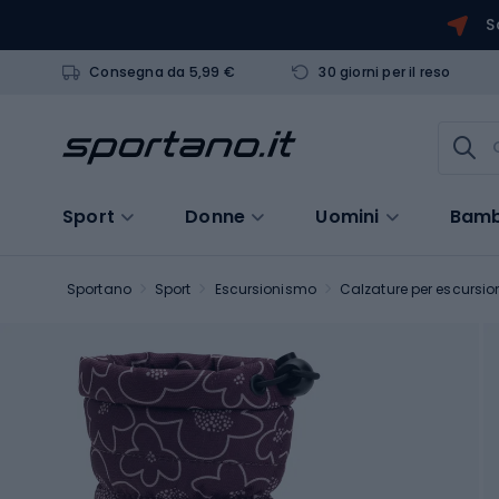
S
Consegna da 5,99 €
30 giorni per il reso
Sport
Donne
Uomini
Bamb
Sportano
Sport
Escursionismo
Calzature per escursio