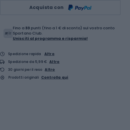
Quantità
Acquista con
Fino a
33
punti (fino a 1 € di sconto) sul vostro conto
Sportano Club.
Unisciti al programma e risparmia!
Spedizione rapida
Altro
Spedizione da 5,99 €
Altro
30 giorni per il reso
Altro
Prodotti originali
Controlla qui