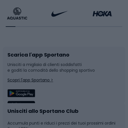
Calzature da escursionismo
Palestra e fitness
Bikepacking
Sport con le racchette
Corsa orientamento
Scarpe da ciclismo
Scarica l'app Sportano
Bushcraft
Slitte e slittini
Unisciti a migliaia di clienti soddisfatti
e goditi la comodità dello shopping sportivo
Corsa
Snowboard
Scopri l'app Sportano >
Sport di squadra
Camminata nordica
Caschi da ciclismo
Nuoto
Unisciti allo Sportano Club
Accumula punti e riduci i prezzi dei tuoi prossimi ordini