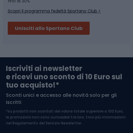
Skitouring
Pattinaggio
fino al 30%
Scopri il programma fedeltà Sportano Club >
Sci
Pesca
Unisciti allo Sportano Club
Campeggio
Accessori per biciclette
Abbigliamento da escursionismo
Componenti per biciclette
Iscriviti ai newsletter
e ricevi uno sconto di 10 Euro sul
Arrampicata
tuo acquisto!*
Sconti unici e accesso alle novità solo per gli
Medicina dello sport
iscritti
*su prodotti non scontati del valore totale superiore a 100 Euro,
Abbigliamento ciclistico
le promozioni non sono cumulabili tra loro, trovi più informazioni
nel
Regolamento del Servizio Newsletter.