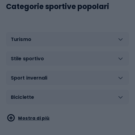
Categorie sportive popolari
Turismo
Stile sportivo
Sport invernali
Biciclette
Sport acquatici
Sport di arti marziali
Mostra di più