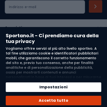
Indirizzo e-mail
Acquisti
Sportano.it - Ci prendiamo cura della
Servizio clienti
tua privacy
Vogliamo offrire servizi al più alto livello sportivo. A
Regolamento
tal fine utilizziamo cookie e identificatori pubblicitari
mobili, che garantiscono il corretto funzionamento
Chi siamo
del sito e, previo tuo consenso, anche per finalità
analitiche e di personalizzazione della pubblicità,
ossia per mostrarti contenuti e annunci
personalizzati in base ai tuoi interessi e per misurarne
Spedizione a:
IT
l’efficacia. I cookie e gli identificatori pubblicitari
Aggiungi al carrello
mobili possono essere utilizzati sia per attività
Impostazioni
pubblicitarie personalizzate sia non personalizzate, a
Quantità
seconda dei consensi da te espressi. Se clicchi su
© 2026 Sportano
Acquista con
Accetta tutto
“Accetta tutto”, acconsenti al trattamento dei tuoi
dati personali da parte di SPORTANO.COM Sp. z o.o. e