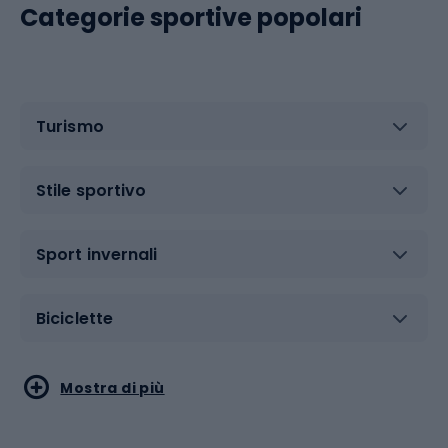
Categorie sportive popolari
Turismo
Stile sportivo
Sport invernali
Biciclette
Sport acquatici
Sport di arti marziali
Mostra di più
Calzature da escursionismo
Palestra e fitness