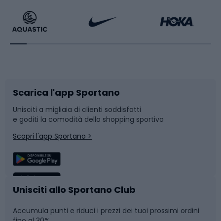
Bikepacking
Sport con le racchette
Corsa orientamento
Scarpe da ciclismo
Scarica l'app Sportano
Bushcraft
Slitte e slittini
Unisciti a migliaia di clienti soddisfatti
e goditi la comodità dello shopping sportivo
Corsa
Snowboard
Scopri l'app Sportano >
Sport di squadra
Camminata nordica
Caschi da ciclismo
Nuoto
Unisciti allo Sportano Club
Accumula punti e riduci i prezzi dei tuoi prossimi ordini
Skitouring
Pattinaggio
fino al 30%