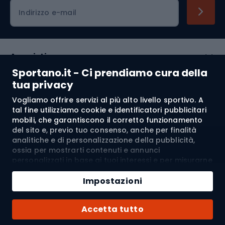
Indirizzo e-mail
Acquisti
Sportano.it - Ci prendiamo cura della
Servizio clienti
tua privacy
Vogliamo offrire servizi al più alto livello sportivo. A
Regolamento
tal fine utilizziamo cookie e identificatori pubblicitari
mobili, che garantiscono il corretto funzionamento
Chi siamo
del sito e, previo tuo consenso, anche per finalità
analitiche e di personalizzazione della pubblicità,
ossia per mostrarti contenuti e annunci
personalizzati in base ai tuoi interessi e per misurarne
Spedizione a:
IT
l’efficacia. I cookie e gli identificatori pubblicitari
Aggiungi al carrello
mobili possono essere utilizzati sia per attività
Impostazioni
pubblicitarie personalizzate sia non personalizzate, a
Quantità
seconda dei consensi da te espressi. Se clicchi su
© 2026 Sportano
Acquista con
Accetta tutto
“Accetta tutto”, acconsenti al trattamento dei tuoi
dati personali da parte di SPORTANO.COM Sp. z o.o. e