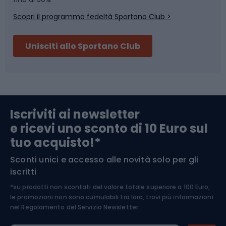
Scopri il programma fedeltà Sportano Club >
Sci
Pesca
Unisciti allo Sportano Club
Campeggio
Accessori per biciclette
Abbigliamento da escursionismo
Componenti per biciclette
Iscriviti ai newsletter
e ricevi uno sconto di 10 Euro sul
Arrampicata
tuo acquisto!*
Sconti unici e accesso alle novità solo per gli
Medicina dello sport
iscritti
*su prodotti non scontati del valore totale superiore a 100 Euro,
Abbigliamento ciclistico
le promozioni non sono cumulabili tra loro, trovi più informazioni
nel
Regolamento del Servizio Newsletter.