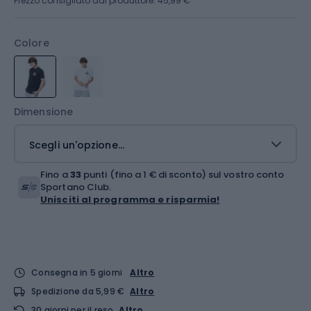
Prezzo consigliato dal produttore: 45,99 €
Colore
Dimensione
Scegli un'opzione...
Fino a
33
punti (fino a 1 € di sconto) sul vostro conto
Sportano Club.
Unisciti al programma e risparmia!
Consegna in 5 giorni
Altro
Spedizione da 5,99 €
Altro
30 giorni per il reso
Altro