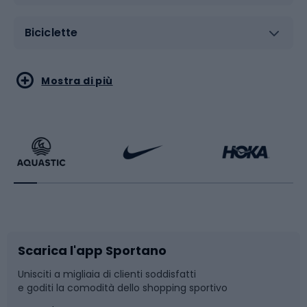
Biciclette
Sport acquatici
Sport di arti marziali
Mostra di più
Calzature da escursionismo
Palestra e fitness
Bikepacking
Sport con le racchette
Corsa orientamento
Scarpe da ciclismo
Scarica l'app Sportano
Bushcraft
Slitte e slittini
Unisciti a migliaia di clienti soddisfatti
e goditi la comodità dello shopping sportivo
Corsa
Snowboard