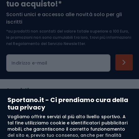
tuo acquisto!*
Sconti unici e accesso alle novità solo per gli
Medicina dello sport
iscritti
*su prodotti non scontati del valore totale superiore a 100 Euro,
Abbigliamento ciclistico
le promozioni non sono cumulabili tra loro, trovi più informazioni
nel
Regolamento del Servizio Newsletter.
Indirizzo e-mail
Acquisti
Sportano.it - Ci prendiamo cura della
Servizio clienti
tua privacy
Vogliamo offrire servizi al più alto livello sportivo. A
Regolamento
tal fine utilizziamo cookie e identificatori pubblicitari
mobili, che garantiscono il corretto funzionamento
Chi siamo
del sito e, previo tuo consenso, anche per finalità