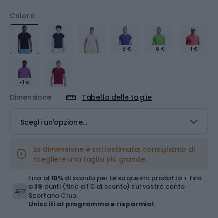
Colore
-6 €
-6 €
-1 €
-1 €
Dimensione
Tabella delle taglie
Scegli un'opzione...
La dimensione è sottostimata: consigliamo di
scegliere una taglia più grande
Fino al
10
% di sconto per te su questo prodotto + fino
a
39
punti (fino a 1 € di sconto) sul vostro conto
Sportano Club.
Unisciti al programma e risparmia!