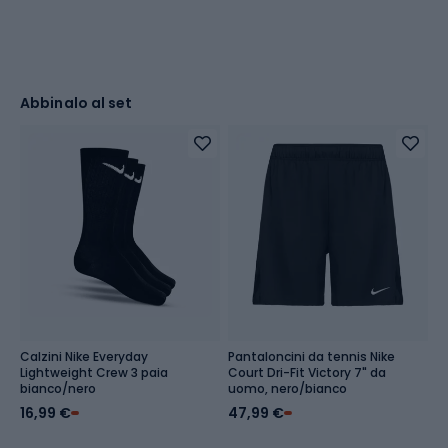
Abbinalo al set
Calzini Nike Everyday
Pantaloncini da tennis Nike
S
Lightweight Crew 3 paia
Court Dri-Fit Victory 7" da
Va
bianco/nero
uomo, nero/bianco
f
16,99 €
47,99 €
1
Pr
16