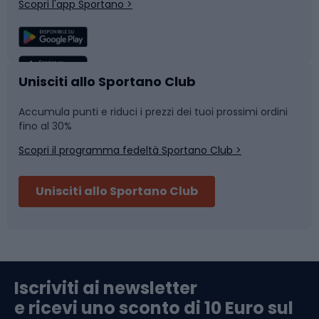
Scopri l'app Sportano >
Sport di squadra
Camminata nordica
Caschi da ciclismo
Nuoto
Unisciti allo Sportano Club
Accumula punti e riduci i prezzi dei tuoi prossimi ordini
Skitouring
Pattinaggio
fino al 30%
Scopri il programma fedeltà Sportano Club >
Sci
Pesca
Unisciti allo Sportano Club
Campeggio
Accessori per biciclette
Abbigliamento da escursionismo
Componenti per biciclette
Iscriviti ai newsletter
e ricevi uno sconto di 10 Euro sul
Arrampicata