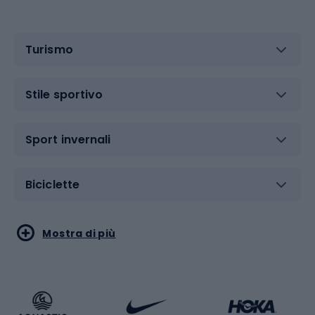
Turismo
Stile sportivo
Sport invernali
Biciclette
Sport acquatici
Sport di arti marziali
Mostra di più
Calzature da escursionismo
Palestra e fitness