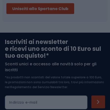
Sci
Pesca
Unisciti allo Sportano Club
Campeggio
Accessori per biciclette
Abbigliamento da escursionismo
Componenti per biciclette
Iscriviti ai newsletter
e ricevi uno sconto di 10 Euro sul
Arrampicata
tuo acquisto!*
Sconti unici e accesso alle novità solo per gli
Medicina dello sport
iscritti
*su prodotti non scontati del valore totale superiore a 100 Euro,
Abbigliamento ciclistico
le promozioni non sono cumulabili tra loro, trovi più informazioni
nel
Regolamento del Servizio Newsletter.
Indirizzo e-mail