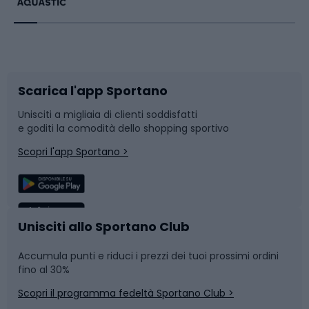
Bikepacking
Sport con le racchette
Corsa orientamento
Scarpe da ciclismo
Scarica l'app Sportano
Bushcraft
Slitte e slittini
Unisciti a migliaia di clienti soddisfatti
e goditi la comodità dello shopping sportivo
Corsa
Snowboard
Scopri l'app Sportano >
Sport di squadra
Camminata nordica
Caschi da ciclismo
Nuoto
Unisciti allo Sportano Club
Accumula punti e riduci i prezzi dei tuoi prossimi ordini
Skitouring
Pattinaggio
fino al 30%
Scopri il programma fedeltà Sportano Club >