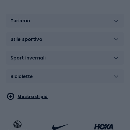
Turismo
Stile sportivo
Sport invernali
Biciclette
Sport acquatici
Sport di arti marziali
Mostra di più
Calzature da escursionismo
Palestra e fitness