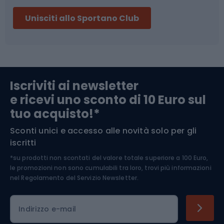
Sci
Pesca
Unisciti allo Sportano Club
Campeggio
Accessori per biciclette
Abbigliamento da escursionismo
Componenti per biciclette
Iscriviti ai newsletter
e ricevi uno sconto di 10 Euro sul
Arrampicata
tuo acquisto!*
Sconti unici e accesso alle novità solo per gli
Medicina dello sport
iscritti
*su prodotti non scontati del valore totale superiore a 100 Euro,
Abbigliamento ciclistico
le promozioni non sono cumulabili tra loro, trovi più informazioni
nel
Regolamento del Servizio Newsletter.
Indirizzo e-mail