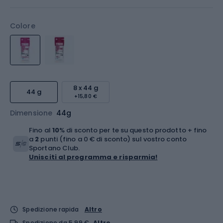
Colore
8 x 44 g
44 g
+15,80 €
Dimensione
44g
Fino al
10
% di sconto per te su questo prodotto + fino
a
2
punti (fino a 0 € di sconto) sul vostro conto
Sportano Club.
Unisciti al programma e risparmia!
Spedizione rapida
Altro
Spedizione da 5,99 €
Altro