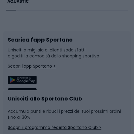
Bikepacking
Sport con le racchette
Corsa orientamento
Scarpe da ciclismo
Scarica l'app Sportano
Bushcraft
Slitte e slittini
Unisciti a migliaia di clienti soddisfatti
e goditi la comodità dello shopping sportivo
Corsa
Snowboard
Scopri l'app Sportano >
Sport di squadra
Camminata nordica
Caschi da ciclismo
Nuoto
Unisciti allo Sportano Club
Accumula punti e riduci i prezzi dei tuoi prossimi ordini
Skitouring
Pattinaggio
fino al 30%
Scopri il programma fedeltà Sportano Club >