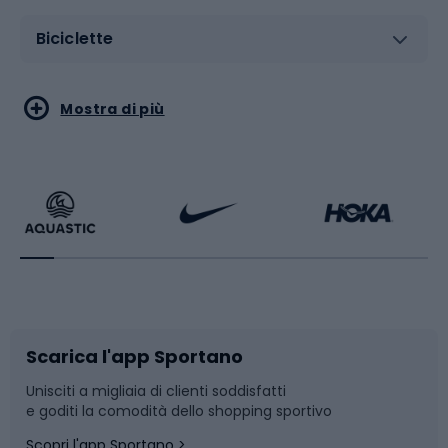
Biciclette
Sport acquatici
Sport di arti marziali
Mostra di più
Calzature da escursionismo
Palestra e fitness
Bikepacking
Sport con le racchette
Corsa orientamento
Scarpe da ciclismo
Scarica l'app Sportano
Bushcraft
Slitte e slittini
Unisciti a migliaia di clienti soddisfatti
e goditi la comodità dello shopping sportivo
Corsa
Snowboard
Scopri l'app Sportano >