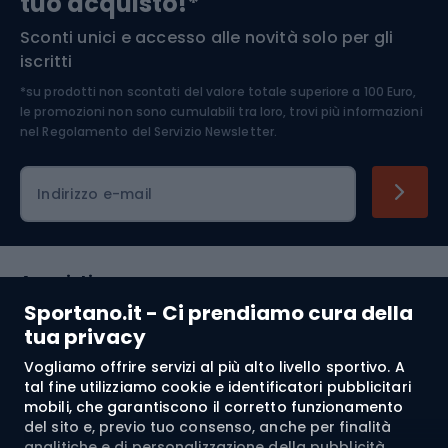
tuo acquisto!*
Sconti unici e accesso alle novità solo per gli
Medicina dello sport
iscritti
*su prodotti non scontati del valore totale superiore a 100 Euro,
Abbigliamento ciclistico
le promozioni non sono cumulabili tra loro, trovi più informazioni
nel
Regolamento del Servizio Newsletter.
Indirizzo e-mail
Acquisti
Sportano.it - Ci prendiamo cura della
Servizio clienti
tua privacy
Vogliamo offrire servizi al più alto livello sportivo. A
Regolamento
tal fine utilizziamo cookie e identificatori pubblicitari
mobili, che garantiscono il corretto funzionamento
Chi siamo
del sito e, previo tuo consenso, anche per finalità
analitiche e di personalizzazione della pubblicità,