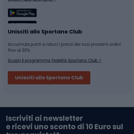
Sport di squadra
Camminata nordica
Caschi da ciclismo
Nuoto
Unisciti allo Sportano Club
Accumula punti e riduci i prezzi dei tuoi prossimi ordini
Skitouring
Pattinaggio
fino al 30%
Scopri il programma fedeltà Sportano Club >
Sci
Pesca
Unisciti allo Sportano Club
Campeggio
Accessori per biciclette
Abbigliamento da escursionismo
Componenti per biciclette
Iscriviti ai newsletter
e ricevi uno sconto di 10 Euro sul
Arrampicata