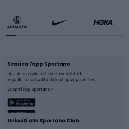
Calzature da escursionismo
Palestra e fitness
Bikepacking
Sport con le racchette
Corsa orientamento
Scarpe da ciclismo
Scarica l'app Sportano
Bushcraft
Slitte e slittini
Unisciti a migliaia di clienti soddisfatti
e goditi la comodità dello shopping sportivo
Corsa
Snowboard
Scopri l'app Sportano >
Sport di squadra
Camminata nordica
Caschi da ciclismo
Nuoto
Unisciti allo Sportano Club