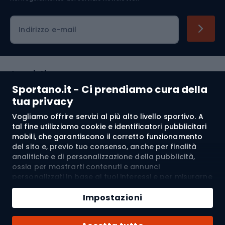
Indirizzo e-mail
Acquisti
Sportano.it - Ci prendiamo cura della
Servizio clienti
tua privacy
Vogliamo offrire servizi al più alto livello sportivo. A
Regolamento
tal fine utilizziamo cookie e identificatori pubblicitari
mobili, che garantiscono il corretto funzionamento
Chi siamo
del sito e, previo tuo consenso, anche per finalità
analitiche e di personalizzazione della pubblicità,
ossia per mostrarti contenuti e annunci
personalizzati in base ai tuoi interessi e per misurarne
Spedizione a:
IT
l’efficacia. I cookie e gli identificatori pubblicitari
Aggiungi al carrello
mobili possono essere utilizzati sia per attività
Impostazioni
pubblicitarie personalizzate sia non personalizzate, a
Quantità
seconda dei consensi da te espressi. Se clicchi su
© 2026 Sportano
Acquista con