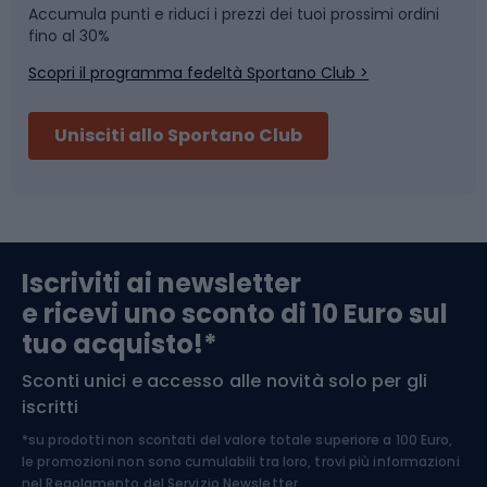
Accumula punti e riduci i prezzi dei tuoi prossimi ordini
Skitouring
Pattinaggio
fino al 30%
Scopri il programma fedeltà Sportano Club >
Sci
Pesca
Unisciti allo Sportano Club
Campeggio
Accessori per biciclette
Abbigliamento da escursionismo
Componenti per biciclette
Iscriviti ai newsletter
e ricevi uno sconto di 10 Euro sul
Arrampicata
tuo acquisto!*
Sconti unici e accesso alle novità solo per gli
Medicina dello sport
iscritti
*su prodotti non scontati del valore totale superiore a 100 Euro,
Abbigliamento ciclistico
le promozioni non sono cumulabili tra loro, trovi più informazioni
nel
Regolamento del Servizio Newsletter.