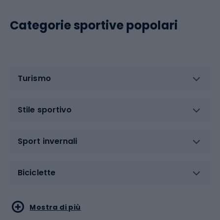
Categorie sportive popolari
Turismo
Stile sportivo
Sport invernali
Biciclette
Sport acquatici
Sport di arti marziali
Mostra di più