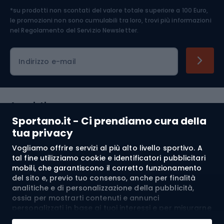
*su prodotti non scontati del valore totale superiore a 100 Euro,
Abbigliamento ciclistico
le promozioni non sono cumulabili tra loro, trovi più informazioni
nel
Regolamento del Servizio Newsletter.
Indirizzo e-mail
Acquisti
Sportano.it - Ci prendiamo cura della
Servizio clienti
tua privacy
Vogliamo offrire servizi al più alto livello sportivo. A
Regolamento
tal fine utilizziamo cookie e identificatori pubblicitari
mobili, che garantiscono il corretto funzionamento
Chi siamo
del sito e, previo tuo consenso, anche per finalità
analitiche e di personalizzazione della pubblicità,
ossia per mostrarti contenuti e annunci
personalizzati in base ai tuoi interessi e per misurarne
Spedizione a:
IT
l’efficacia. I cookie e gli identificatori pubblicitari