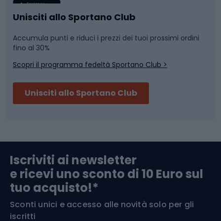
Caschi da ciclismo
Nuoto
Unisciti allo Sportano Club
Accumula punti e riduci i prezzi dei tuoi prossimi ordini
Skitouring
Pattinaggio
fino al 30%
Scopri il programma fedeltà Sportano Club >
Sci
Pesca
Unisciti allo Sportano Club
Campeggio
Accessori per biciclette
Abbigliamento da escursionismo
Componenti per biciclette
Iscriviti ai newsletter
e ricevi uno sconto di 10 Euro sul
Arrampicata
tuo acquisto!*
Sconti unici e accesso alle novità solo per gli
Medicina dello sport
iscritti