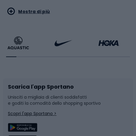
Sport acquatici
Sport di arti marziali
Mostra di più
Calzature da escursionismo
Palestra e fitness
Bikepacking
Sport con le racchette
Corsa orientamento
Scarpe da ciclismo
Scarica l'app Sportano
Bushcraft
Slitte e slittini
Unisciti a migliaia di clienti soddisfatti
e goditi la comodità dello shopping sportivo
Corsa
Snowboard
Scopri l'app Sportano >
Sport di squadra
Camminata nordica