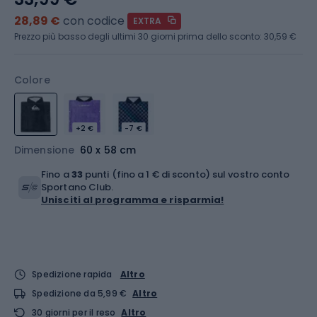
28,89 €
con codice
EXTRA
Prezzo più basso degli ultimi 30 giorni prima dello sconto:
30,59 €
Colore
+2 €
-7 €
Dimensione
60 x 58 cm
Fino a
33
punti (fino a 1 € di sconto) sul vostro conto
Sportano Club.
Unisciti al programma e risparmia!
Spedizione rapida
Altro
Spedizione da 5,99 €
Altro
30 giorni per il reso
Altro