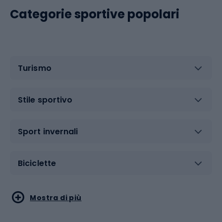
Categorie sportive popolari
Turismo
Stile sportivo
Sport invernali
Biciclette
Sport acquatici
Sport di arti marziali
Mostra di più