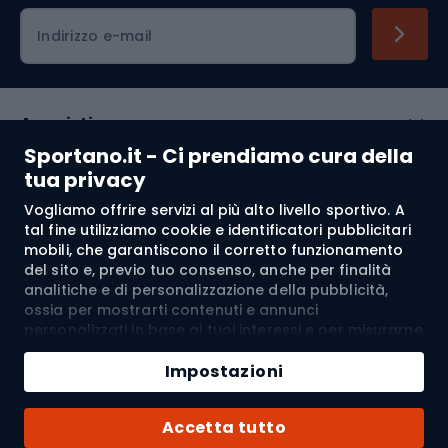
Indirizzo e-mail
Acquisti
Sportano.it - Ci prendiamo cura della
Servizio clienti
tua privacy
Vogliamo offrire servizi al più alto livello sportivo. A
Regolamento
tal fine utilizziamo cookie e identificatori pubblicitari
mobili, che garantiscono il corretto funzionamento
Chi siamo
del sito e, previo tuo consenso, anche per finalità
analitiche e di personalizzazione della pubblicità,
ossia per mostrarti contenuti e annunci
personalizzati in base ai tuoi interessi e per misurarne
Spedizione a:
IT
l’efficacia. I cookie e gli identificatori pubblicitari
Aggiungi al carrello
mobili possono essere utilizzati sia per attività
Impostazioni
pubblicitarie personalizzate sia non personalizzate, a
Quantità
seconda dei consensi da te espressi. Se clicchi su
© 2026 Sportano
Acquista con
Accetta tutto
“Accetta tutto”, acconsenti al trattamento dei tuoi