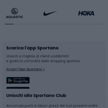
Calzature da escursionismo
Palestra e fitness
Bikepacking
Sport con le racchette
Corsa orientamento
Scarpe da ciclismo
Scarica l'app Sportano
Bushcraft
Slitte e slittini
Unisciti a migliaia di clienti soddisfatti
e goditi la comodità dello shopping sportivo
Corsa
Snowboard
Scopri l'app Sportano >
Sport di squadra
Camminata nordica
Caschi da ciclismo
Nuoto
Unisciti allo Sportano Club
Accumula punti e riduci i prezzi dei tuoi prossimi ordini