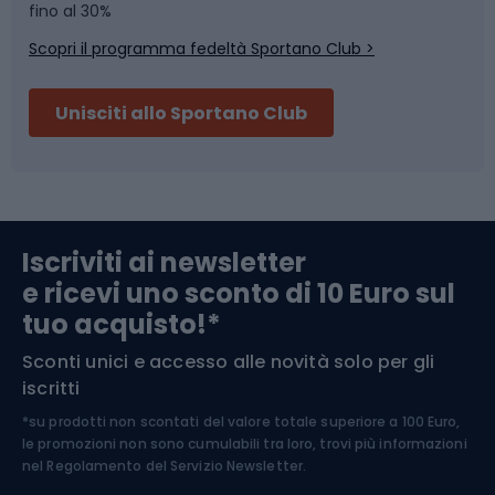
Skitouring
Pattinaggio
fino al 30%
Scopri il programma fedeltà Sportano Club >
Sci
Pesca
Unisciti allo Sportano Club
Campeggio
Accessori per biciclette
Abbigliamento da escursionismo
Componenti per biciclette
Iscriviti ai newsletter
e ricevi uno sconto di 10 Euro sul
Arrampicata
tuo acquisto!*
Sconti unici e accesso alle novità solo per gli
Medicina dello sport
iscritti
*su prodotti non scontati del valore totale superiore a 100 Euro,
Abbigliamento ciclistico
le promozioni non sono cumulabili tra loro, trovi più informazioni
nel
Regolamento del Servizio Newsletter.