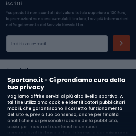
iscritti
*su prodotti non scontati del valore totale superiore a 100 Euro,
Abbigliamento ciclistico
le promozioni non sono cumulabili tra loro, trovi più informazioni
nel
Regolamento del Servizio Newsletter.
Indirizzo e-mail
Acquisti
Sportano.it - Ci prendiamo cura della
Servizio clienti
tua privacy
Vogliamo offrire servizi al più alto livello sportivo. A
Regolamento
tal fine utilizziamo cookie e identificatori pubblicitari
mobili, che garantiscono il corretto funzionamento
Chi siamo
del sito e, previo tuo consenso, anche per finalità
analitiche e di personalizzazione della pubblicità,
ossia per mostrarti contenuti e annunci
personalizzati in base ai tuoi interessi e per misurarne
Spedizione a:
IT