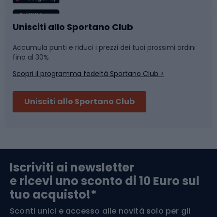
Caschi da ciclismo
Nuoto
Unisciti allo Sportano Club
Accumula punti e riduci i prezzi dei tuoi prossimi ordini
Skitouring
Pattinaggio
fino al 30%
Scopri il programma fedeltà Sportano Club >
Sci
Pesca
Unisciti allo Sportano Club
Campeggio
Accessori per biciclette
Abbigliamento da escursionismo
Componenti per biciclette
Iscriviti ai newsletter
e ricevi uno sconto di 10 Euro sul
Arrampicata
tuo acquisto!*
Sconti unici e accesso alle novità solo per gli
Medicina dello sport