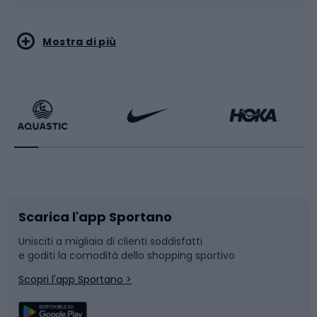
Sport acquatici
Sport di arti marziali
Mostra di più
Calzature da escursionismo
Palestra e fitness
Bikepacking
Sport con le racchette
Corsa orientamento
Scarpe da ciclismo
Scarica l'app Sportano
Bushcraft
Slitte e slittini
Unisciti a migliaia di clienti soddisfatti
e goditi la comodità dello shopping sportivo
Corsa
Snowboard
Scopri l'app Sportano >
Sport di squadra
Camminata nordica