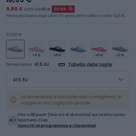
9,89 €
con codice
EXTRA
Prezzo più basso degli ultimi 30 giorni prima dello sconto:
9,34 €
Colore
+4 €
+6 €
+5 €
+2 €
Dimensione
41.5 EU
Tabella delle taglie
41.5 EU
La dimensione è sottostimata: consigliamo di
scegliere una taglia più grande
Fino a
10
punti (fino a 0 € di sconto) sul vostro conto
Sportano Club.
Unisciti al programma e risparmia!