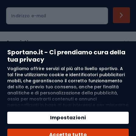
Indirizzo e-mail
Acquisti
Sportano.it - Ci prendiamo cura della
Servizio clienti
tua privacy
Vogliamo offrire servizi al più alto livello sportivo. A
Regolamento
tal fine utilizziamo cookie e identificatori pubblicitari
mobili, che garantiscono il corretto funzionamento
Chi siamo
del sito e, previo tuo consenso, anche per finalità
analitiche e di personalizzazione della pubblicità,
ossia per mostrarti contenuti e annunci
personalizzati in base ai tuoi interessi e per misurarne
Spedizione a:
IT
l’efficacia. I cookie e gli identificatori pubblicitari
Aggiungi al carrello
mobili possono essere utilizzati sia per attività
Impostazioni
pubblicitarie personalizzate sia non personalizzate, a
Quantità
seconda dei consensi da te espressi. Se clicchi su
© 2026 Sportano
Acquista con
Accetta tutto
“Accetta tutto”, acconsenti al trattamento dei tuoi