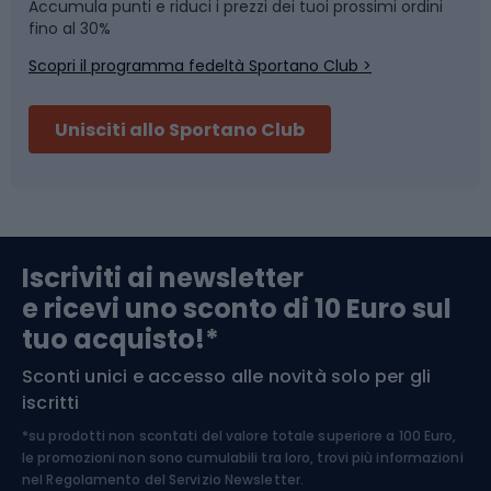
Accumula punti e riduci i prezzi dei tuoi prossimi ordini
Skitouring
Pattinaggio
fino al 30%
Scopri il programma fedeltà Sportano Club >
Sci
Pesca
Unisciti allo Sportano Club
Campeggio
Accessori per biciclette
Abbigliamento da escursionismo
Componenti per biciclette
Iscriviti ai newsletter
e ricevi uno sconto di 10 Euro sul
Arrampicata
tuo acquisto!*
Sconti unici e accesso alle novità solo per gli
Medicina dello sport
iscritti
*su prodotti non scontati del valore totale superiore a 100 Euro,
Abbigliamento ciclistico
le promozioni non sono cumulabili tra loro, trovi più informazioni
nel
Regolamento del Servizio Newsletter.