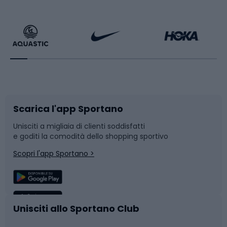
Calzature da escursionismo
Palestra e fitness
Bikepacking
Sport con le racchette
Corsa orientamento
Scarpe da ciclismo
Scarica l'app Sportano
Bushcraft
Slitte e slittini
Unisciti a migliaia di clienti soddisfatti
e goditi la comodità dello shopping sportivo
Corsa
Snowboard
Scopri l'app Sportano >
Sport di squadra
Camminata nordica
Caschi da ciclismo
Nuoto
Unisciti allo Sportano Club