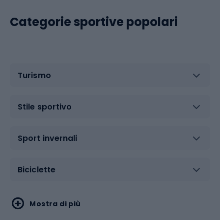
Categorie sportive popolari
Turismo
Stile sportivo
Sport invernali
Biciclette
Sport acquatici
Sport di arti marziali
Mostra di più