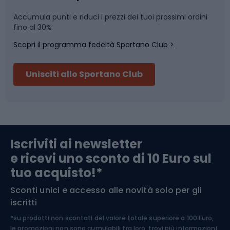
Accumula punti e riduci i prezzi dei tuoi prossimi ordini
Skitouring
Pattinaggio
fino al 30%
Scopri il programma fedeltà Sportano Club >
Sci
Pesca
Unisciti allo Sportano Club
Campeggio
Accessori per biciclette
Abbigliamento da escursionismo
Componenti per biciclette
Iscriviti ai newsletter
e ricevi uno sconto di 10 Euro sul
Arrampicata
tuo acquisto!*
Sconti unici e accesso alle novità solo per gli
Medicina dello sport
iscritti
*su prodotti non scontati del valore totale superiore a 100 Euro,
Abbigliamento ciclistico
le promozioni non sono cumulabili tra loro, trovi più informazioni