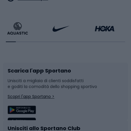
Calzature da escursionismo
Palestra e fitness
Bikepacking
Sport con le racchette
Corsa orientamento
Scarpe da ciclismo
Scarica l'app Sportano
Bushcraft
Slitte e slittini
Unisciti a migliaia di clienti soddisfatti
e goditi la comodità dello shopping sportivo
Corsa
Snowboard
Scopri l'app Sportano >
Sport di squadra
Camminata nordica
Caschi da ciclismo
Nuoto
Unisciti allo Sportano Club