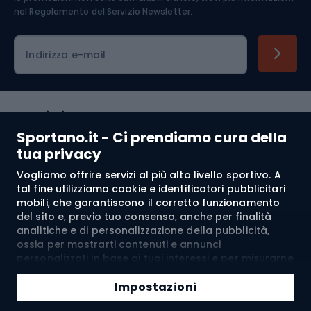
nel
Regolamento del Servizio Newsletter.
Indirizzo e-mail
Acquisti
Sportano.it - Ci prendiamo cura della
Servizio clienti
tua privacy
Vogliamo offrire servizi al più alto livello sportivo. A
Regolamento
tal fine utilizziamo cookie e identificatori pubblicitari
mobili, che garantiscono il corretto funzionamento
Chi siamo
del sito e, previo tuo consenso, anche per finalità
analitiche e di personalizzazione della pubblicità,
ossia per mostrarti contenuti e annunci
personalizzati in base ai tuoi interessi e per misurarne
Spedizione a:
IT
l’efficacia. I cookie e gli identificatori pubblicitari
Aggiungi al carrello
mobili possono essere utilizzati sia per attività
Impostazioni
pubblicitarie personalizzate sia non personalizzate, a