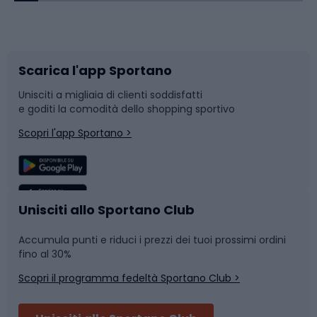
Corsa orientamento
Scarpe da ciclismo
Scarica l'app Sportano
Bushcraft
Slitte e slittini
Unisciti a migliaia di clienti soddisfatti
e goditi la comodità dello shopping sportivo
Corsa
Snowboard
Scopri l'app Sportano >
Sport di squadra
Camminata nordica
Caschi da ciclismo
Nuoto
Unisciti allo Sportano Club
Accumula punti e riduci i prezzi dei tuoi prossimi ordini
Skitouring
Pattinaggio
fino al 30%
Scopri il programma fedeltà Sportano Club >
Sci
Pesca