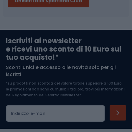
Unisciti allo Sportano Club
Campeggio
Accessori per biciclette
Abbigliamento da escursionismo
Componenti per biciclette
Iscriviti ai newsletter
e ricevi uno sconto di 10 Euro sul
Arrampicata
tuo acquisto!*
Sconti unici e accesso alle novità solo per gli
Medicina dello sport
iscritti
*su prodotti non scontati del valore totale superiore a 100 Euro,
Abbigliamento ciclistico
le promozioni non sono cumulabili tra loro, trovi più informazioni
nel
Regolamento del Servizio Newsletter.
Indirizzo e-mail