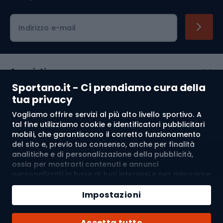
Indirizzo e-mail
Acquisti
Sportano.it - Ci prendiamo cura della
Servizio clienti
tua privacy
Vogliamo offrire servizi al più alto livello sportivo. A
Regolamento
tal fine utilizziamo cookie e identificatori pubblicitari
mobili, che garantiscono il corretto funzionamento
Chi siamo
del sito e, previo tuo consenso, anche per finalità
analitiche e di personalizzazione della pubblicità,
ossia per mostrarti contenuti e annunci
personalizzati in base ai tuoi interessi e per misurarne
Spedizione a:
IT
l’efficacia. I cookie e gli identificatori pubblicitari
Aggiungi al carrello
mobili possono essere utilizzati sia per attività
Impostazioni
pubblicitarie personalizzate sia non personalizzate, a
Quantità
seconda dei consensi da te espressi. Se clicchi su
© 2026 Sportano
Acquista con
Accetta tutto