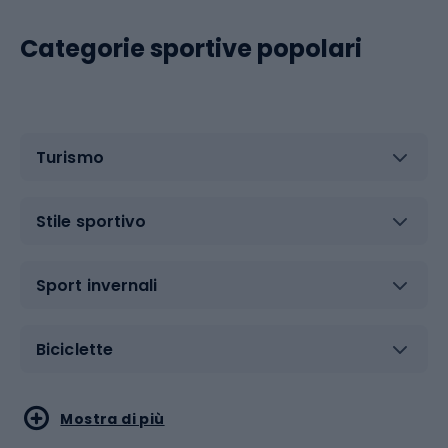
Categorie sportive popolari
Turismo
Stile sportivo
Sport invernali
Biciclette
Sport acquatici
Sport di arti marziali
Mostra di più