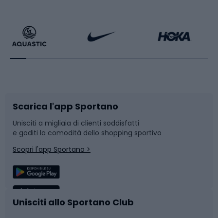
Calzature da escursionismo
Palestra e fitness
Bikepacking
Sport con le racchette
Corsa orientamento
Scarpe da ciclismo
Scarica l'app Sportano
Bushcraft
Slitte e slittini
Unisciti a migliaia di clienti soddisfatti
e goditi la comodità dello shopping sportivo
Corsa
Snowboard
Scopri l'app Sportano >
Sport di squadra
Camminata nordica
Caschi da ciclismo
Nuoto
Unisciti allo Sportano Club