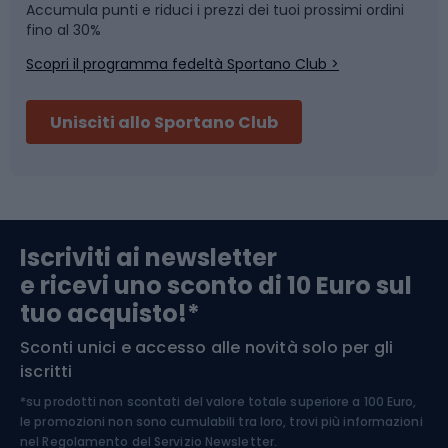
Accumula punti e riduci i prezzi dei tuoi prossimi ordini
Skitouring
Pattinaggio
fino al 30%
Scopri il programma fedeltà Sportano Club >
Sci
Pesca
Unisciti allo Sportano Club
Campeggio
Accessori per biciclette
Abbigliamento da escursionismo
Componenti per biciclette
Iscriviti ai newsletter
e ricevi uno sconto di 10 Euro sul
Arrampicata
tuo acquisto!*
Sconti unici e accesso alle novità solo per gli
Medicina dello sport
iscritti
*su prodotti non scontati del valore totale superiore a 100 Euro,
Abbigliamento ciclistico
le promozioni non sono cumulabili tra loro, trovi più informazioni
nel
Regolamento del Servizio Newsletter.