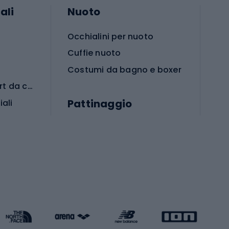
ali
Nuoto
Occhialini per nuoto
Cuffie nuoto
Costumi da bagno e boxer
Abbigliamento per sport da combattimento
Pattinaggio
iali
iali
Monopattini
Pattini a rotelle
Pattini in linea
s cardio
Skateboard
Attrezzature per l'allenamento della forza
Protezioni per pattinaggio
Caschi da pattinaggio