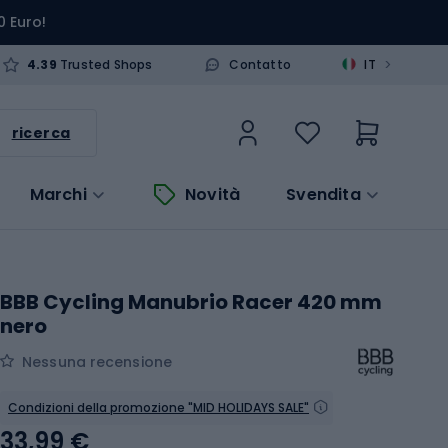
0 Euro!
>
4.39
Trusted Shops
Contatto
IT
ricerca
Marchi
Novità
Svendita
BBB Cycling Manubrio Racer 420 mm
nero
Nessuna recensione
Condizioni della promozione "MID HOLIDAYS SALE"
33,99 €