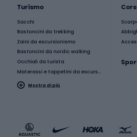
Turismo
Cors
Sacchi
Scarp
Bastoncini da trekking
Abbig
Zaini da escursionismo
Acces
Bastoncini da nordic walking
Spor
Occhiali da turista
Materassi e tappetini da escursionismo
Scarp
Mostra di più
Pallon
Stile sportivo
Scarp
Abbigliamento sportivo
Porte 
Calzature sportive
Abbig
Accessori Sportstyle
Abbig