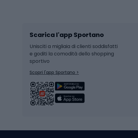
Sport invernali
Casc
Sci
Caschi
Scarica l'app Sportano
Sci di fondo
Casch
Hockey
Casch
Unisciti a migliaia di clienti soddisfatti
e goditi la comodità dello shopping
Snowboard
sportivo
Skit
Skitouring
Scopri l'app Sportano >
Pattini da ghiaccio
Sci da
Scarpo
Biciclette
Baston
Biciclette elettriche
Abbig
Biciclette da MTB
Sci
Biciclette da strada