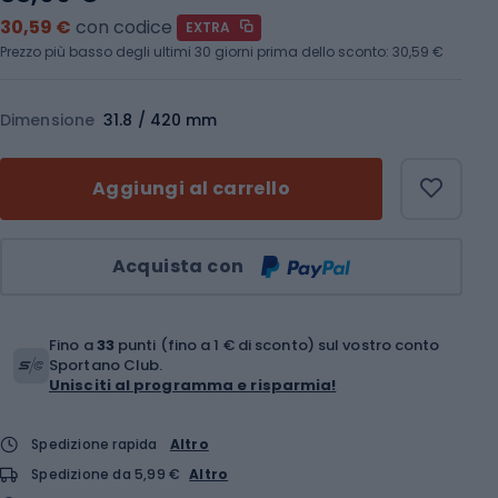
30,59 €
con codice
EXTRA
Prezzo più basso degli ultimi 30 giorni prima dello sconto:
30,59 €
Dimensione
31.8 / 420 mm
Aggiungi al carrello
Quantità
Acquista con
Fino a
33
punti (fino a 1 € di sconto) sul vostro conto
Sportano Club.
Unisciti al programma e risparmia!
Spedizione rapida
Altro
Spedizione da 5,99 €
Altro