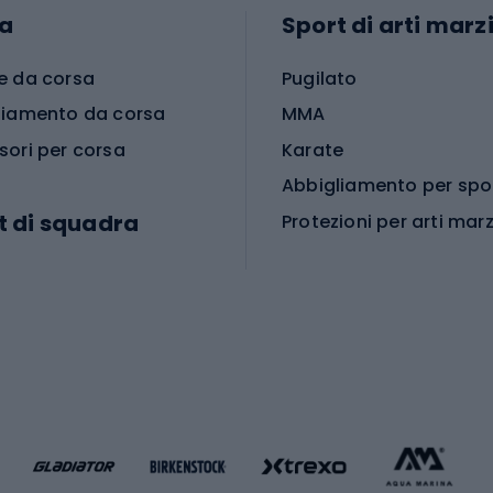
a
Sport di arti marzi
e da corsa
Pugilato
liamento da corsa
MMA
sori per corsa
Karate
t di squadra
Protezioni per arti marz
Accessori per arti marz
e da calcio
i da calcio
Palestra e fitness
e da pallamano
da calcio
Attrezzature per fitnes
liamento da calcio
liamento da basket
Yoga
Abbigliamento fitness