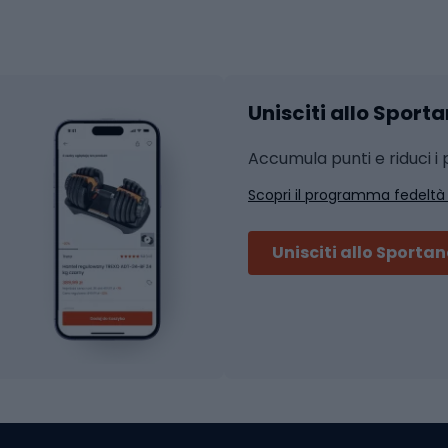
hi da ciclismo
Calzature fitness
Accessori per l'allena
 integrali
Unisciti allo Sport
i da strada
Sport con le racc
i MTB
Accumula punti e riduci i p
Squash
Scopri il programma fedeltà
ouring
Badminton
Ping pong
Unisciti allo Sporta
 sci alpinismo
Tennis
ni da sci alpinismo
Padel
cini da sci alpinismo
Abbigliamento da tenn
liamento da skitouring
Scarpe da ciclis