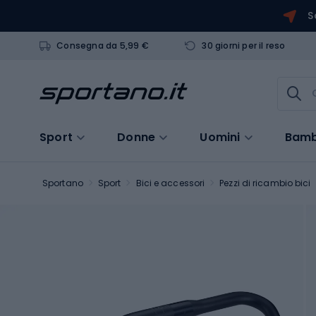
S
Consegna da 5,99 €
30 giorni per il reso
Sport
Donne
Uomini
Bamb
Sportano
Sport
Bici e accessori
Pezzi di ricambio bici