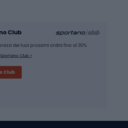
Pesca
mento
Pesca alla carpa
ano Club
Pesca al siluro
hette
Pesca a spinning
rezzi dei tuoi prossimi ordini fino al 30%
Pesca con galleggiante
 Sportano Club >
Pesca al feeder di fondo
no Club
Accessori per biciclette
Occhiali da ciclismo
is
Borse da ciclismo
Luci per biciclette
mo
Sedili per cicli