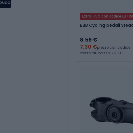
condere
Extra -15% con codice EXTR
BBB Cycling pedali Stea
8,59 €
7,30 €
prezzo con codice
Prezzo più basso: 7,30 €