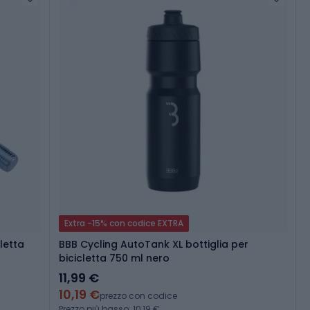
Extra -15% con codice EXTRA
letta
BBB Cycling AutoTank XL bottiglia per
bicicletta 750 ml nero
11,99 €
10,19 €
prezzo con codice
Prezzo più basso: 10,19 €