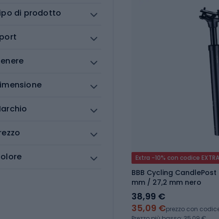
ipo di prodotto
port
enere
imensione
archio
rezzo
olore
Extra -10% con codice EXTR
BBB Cycling CandlePost
mm / 27,2 mm nero
38,99 €
35,09 €
prezzo con codic
Prezzo più basso: 35,09 €