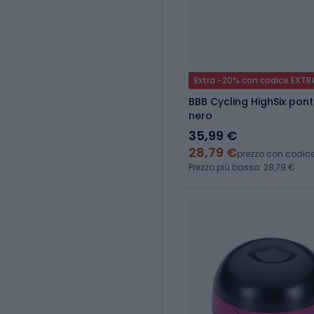
Extra -20% con codice EXTR
BBB Cycling HighSix pon
nero
35,99 €
28,79 €
prezzo con codic
Prezzo più basso: 28,79 €