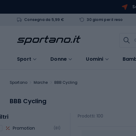
S
Consegna da 5,99 €
30 giorni per il reso
Sport
Donne
Uomini
Bamb
Sportano
Marche
BBB Cycling
BBB Cycling
iltri
Prodotti: 100
Promotion
(81)