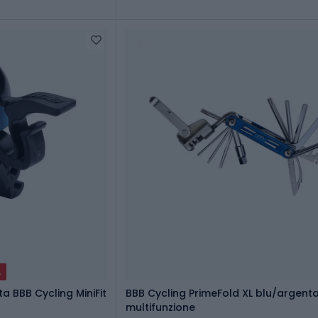
A
a BBB Cycling MiniFit
BBB Cycling PrimeFold XL blu/argent
multifunzione