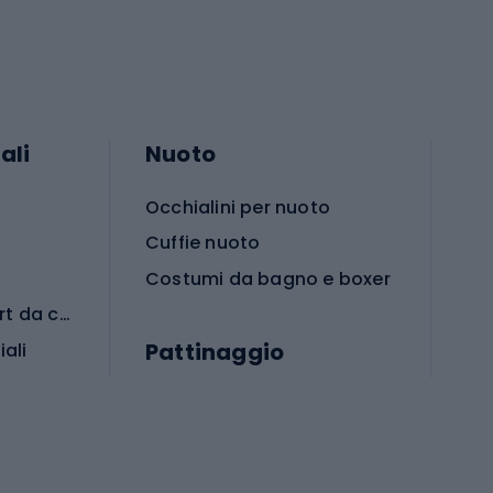
ali
Nuoto
Occhialini per nuoto
Cuffie nuoto
Costumi da bagno e boxer
Abbigliamento per sport da combattimento
Pattinaggio
iali
iali
Monopattini
Pattini a rotelle
Pattini in linea