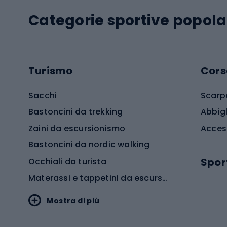
Categorie sportive popola
Turismo
Cors
Sacchi
Scarp
Bastoncini da trekking
Abbig
Zaini da escursionismo
Acces
Bastoncini da nordic walking
Spor
Occhiali da turista
Materassi e tappetini da escursionismo
Scarp
Mostra di più
Pallon
Stile sportivo
Scarp