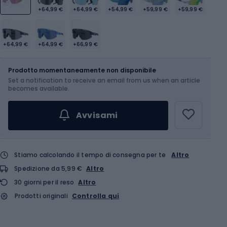
+64,99 €
+64,99 €
+54,99 €
+59,99 €
+59,99 €
+64,99 €
+64,99 €
+66,99 €
Dimensione
OS
Prodotto momentaneamente non disponibile
Set a notification to receive an email from us when an article
becomes available.
Avvisami
Stiamo calcolando il tempo di consegna per te
Altro
Spedizione da 5,99 €
Altro
30 giorni per il reso
Altro
Prodotti originali
Controlla qui