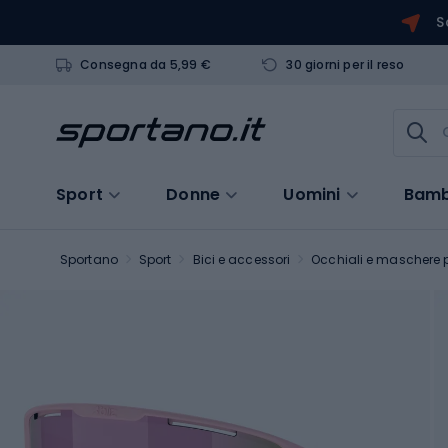
S
Consegna da 5,99 €
30 giorni per il reso
Sport
Donne
Uomini
Bamb
Sportano
Sport
Bici e accessori
Occhiali e maschere p