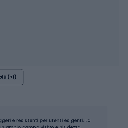
più (+1)
geri e resistenti per utenti esigenti. La
e un ampio campo visivo e nitidezza