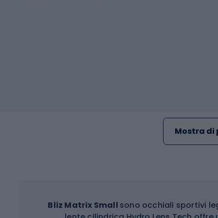
Mostra di 
Bliz Matrix Small
sono occhiali sportivi leg
lente cilindrica Hydro Lens Tech offr