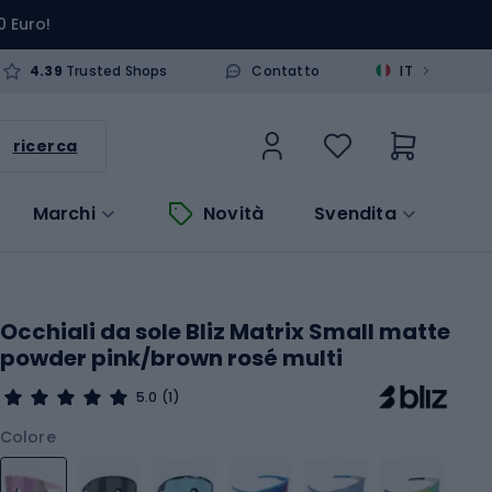
0 Euro!
>
4.39
Trusted Shops
Contatto
IT
ricerca
Marchi
Novità
Svendita
Occhiali da sole Bliz Matrix Small matte
powder pink/brown rosé multi
5.0
(1)
Colore