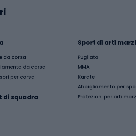
ri
a
Sport di arti marzi
e da corsa
Pugilato
liamento da corsa
MMA
sori per corsa
Karate
t di squadra
Protezioni per arti marz
Accessori per arti marz
e da calcio
i da calcio
Palestra e fitness
e da pallamano