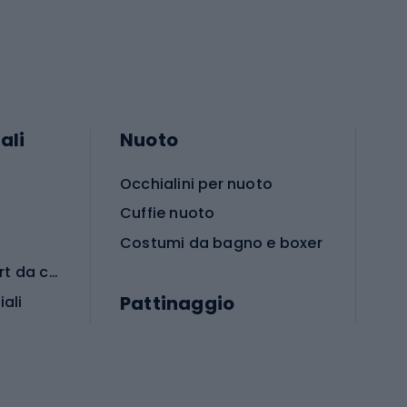
ali
Nuoto
Occhialini per nuoto
Cuffie nuoto
Costumi da bagno e boxer
Abbigliamento per sport da combattimento
Pattinaggio
iali
iali
Monopattini
Pattini a rotelle
Pattini in linea