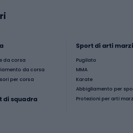
ri
a
Sport di arti marzi
e da corsa
Pugilato
liamento da corsa
MMA
sori per corsa
Karate
t di squadra
Protezioni per arti marz
Accessori per arti marz
e da calcio
i da calcio
Palestra e fitness
e da pallamano