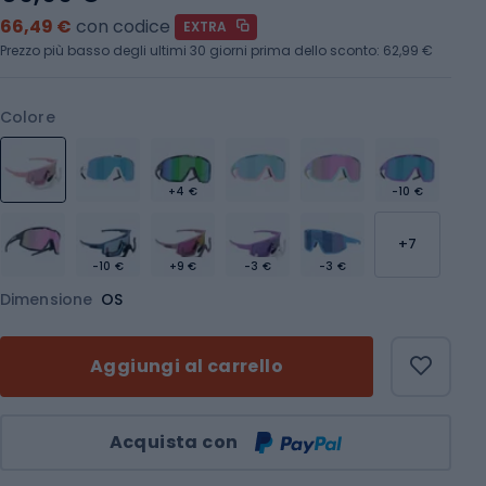
66,49 €
con codice
EXTRA
Prezzo più basso degli ultimi 30 giorni prima dello sconto:
62,99 €
Colore
+4 €
-10 €
+7
-10 €
+9 €
-3 €
-3 €
Dimensione
OS
Aggiungi al carrello
Quantità
Acquista con