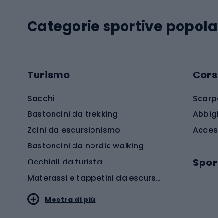
Categorie sportive popola
Turismo
Cors
Sacchi
Scarp
Bastoncini da trekking
Abbig
Zaini da escursionismo
Acces
Bastoncini da nordic walking
Spor
Occhiali da turista
Materassi e tappetini da escursionismo
Scarp
Mostra di più
Pallon
Stile sportivo
Scarp