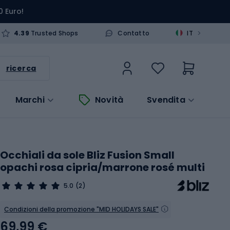
0 Euro!
>
4.39
Trusted Shops
Contatto
IT
ricerca
Marchi
Novità
Svendita
Occhiali da sole Bliz Fusion Small
opachi rosa cipria/marrone rosé multi
5.0
(2)
Condizioni della promozione "MID HOLIDAYS SALE"
69,99 €