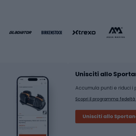
da calcio
Attrezzature per fitnes
liamento da calcio
liamento da basket
Yoga
Abbigliamento fitness
hi da ciclismo
Calzature fitness
Accessori per l'allena
 integrali
Unisciti allo Sport
i da strada
Sport con le racc
i MTB
Accumula punti e riduci i p
Squash
Scopri il programma fedeltà
ouring
Badminton
Ping pong
Unisciti allo Sporta
 sci alpinismo
Tennis
ni da sci alpinismo
Padel