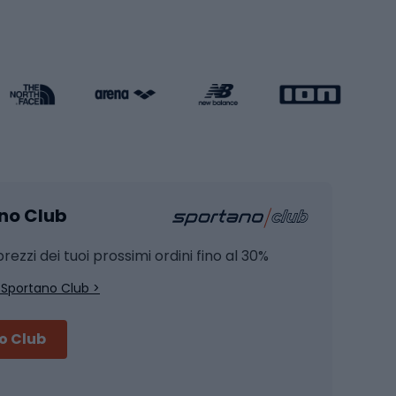
s cardio
Skateboard
Attrezzature per l'allenamento della forza
Protezioni per pattinaggio
Caschi da pattinaggio
Pesca
mento
Pesca alla carpa
ano Club
Pesca al siluro
hette
Pesca a spinning
rezzi dei tuoi prossimi ordini fino al 30%
Pesca con galleggiante
 Sportano Club >
Pesca al feeder di fondo
no Club
Accessori per biciclette