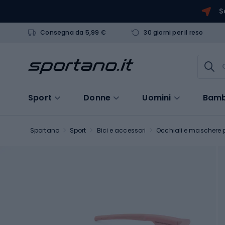
S
Consegna da 5,99 €
30 giorni per il reso
Sport
Donne
Uomini
Bamb
Sportano
Sport
Bici e accessori
Occhiali e maschere p