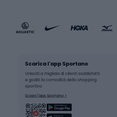
Abbigliamento sportivo
Porte 
Calzature sportive
Abbig
Accessori Sportstyle
Abbig
Sport invernali
Casc
Sci
Caschi
Scarica l'app Sportano
Sci di fondo
Casch
Hockey
Casch
Unisciti a migliaia di clienti soddisfatti
e goditi la comodità dello shopping
Snowboard
sportivo
Skit
Skitouring
Scopri l'app Sportano >
Pattini da ghiaccio
Sci da
Scarpo
Biciclette