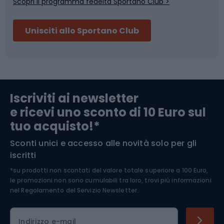
Scopri il programma fedeltà Sportano Club >
Sci
Pesca
Unisciti allo Sportano Club
Campeggio
Accessori per biciclette
Abbigliamento da escursionismo
Componenti per biciclette
Iscriviti ai newsletter
e ricevi uno sconto di 10 Euro sul
Arrampicata
tuo acquisto!*
Sconti unici e accesso alle novità solo per gli
Medicina dello sport
iscritti
*su prodotti non scontati del valore totale superiore a 100 Euro,
Abbigliamento ciclistico
le promozioni non sono cumulabili tra loro, trovi più informazioni
nel
Regolamento del Servizio Newsletter.
Indirizzo e-mail