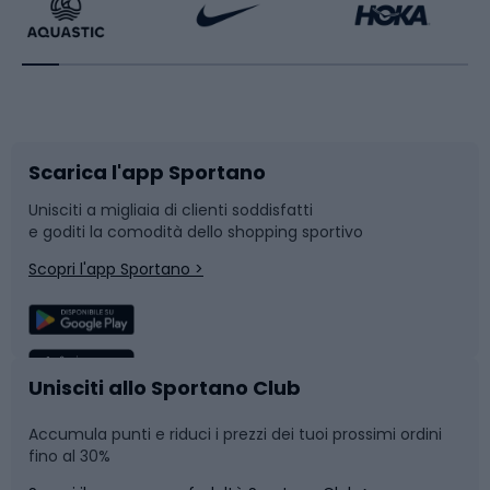
Bikepacking
Sport con le racchette
Corsa orientamento
Scarpe da ciclismo
Scarica l'app Sportano
Bushcraft
Slitte e slittini
Unisciti a migliaia di clienti soddisfatti
e goditi la comodità dello shopping sportivo
Corsa
Snowboard
Scopri l'app Sportano >
Sport di squadra
Camminata nordica
Caschi da ciclismo
Nuoto
Unisciti allo Sportano Club
Accumula punti e riduci i prezzi dei tuoi prossimi ordini
Skitouring
Pattinaggio
fino al 30%