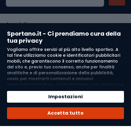
Acquisti
Sportano.it - Ci prendiamo cura della
Servizio clienti
tua privacy
Vogliamo offrire servizi al più alto livello sportivo. A
Regolamento
tal fine utilizziamo cookie e identificatori pubblicitari
mobili, che garantiscono il corretto funzionamento
Chi siamo
del sito e, previo tuo consenso, anche per finalità
analitiche e di personalizzazione della pubblicità,
ossia per mostrarti contenuti e annunci
personalizzati in base ai tuoi interessi e per misurarne
Spedizione a:
IT
l’efficacia. I cookie e gli identificatori pubblicitari
Aggiungi al carrello
mobili possono essere utilizzati sia per attività
Impostazioni
pubblicitarie personalizzate sia non personalizzate, a
Quantità
seconda dei consensi da te espressi. Se clicchi su
© 2026 Sportano
Acquista con
Accetta tutto
“Accetta tutto”, acconsenti al trattamento dei tuoi
dati personali da parte di SPORTANO.COM Sp. z o.o. e
dei suoi Partner Fidati, inclusa la personalizzazione