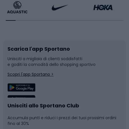
Bikepacking
Sport con le racchette
Corsa orientamento
Scarpe da ciclismo
Scarica l'app Sportano
Bushcraft
Slitte e slittini
Unisciti a migliaia di clienti soddisfatti
e goditi la comodità dello shopping sportivo
Corsa
Snowboard
Scopri l'app Sportano >
Sport di squadra
Camminata nordica
Caschi da ciclismo
Nuoto
Unisciti allo Sportano Club
Accumula punti e riduci i prezzi dei tuoi prossimi ordini
Skitouring
Pattinaggio
fino al 30%