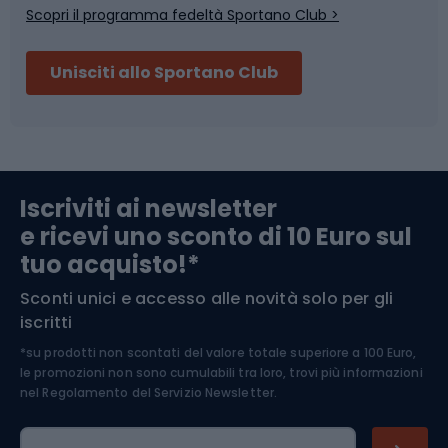
Scopri il programma fedeltà Sportano Club >
Sci
Pesca
Unisciti allo Sportano Club
Campeggio
Accessori per biciclette
Abbigliamento da escursionismo
Componenti per biciclette
Iscriviti ai newsletter
e ricevi uno sconto di 10 Euro sul
Arrampicata
tuo acquisto!*
Sconti unici e accesso alle novità solo per gli
Medicina dello sport
iscritti
*su prodotti non scontati del valore totale superiore a 100 Euro,
Abbigliamento ciclistico
le promozioni non sono cumulabili tra loro, trovi più informazioni
nel
Regolamento del Servizio Newsletter.