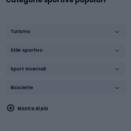
Turismo
Stile sportivo
Sport invernali
Biciclette
Sport acquatici
Sport di arti marziali
Mostra di più
Calzature da escursionismo
Palestra e fitness