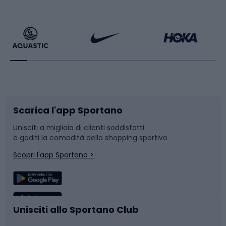
Calzature da escursionismo
Palestra e fitness
Bikepacking
Sport con le racchette
Corsa orientamento
Scarpe da ciclismo
Scarica l'app Sportano
Bushcraft
Slitte e slittini
Unisciti a migliaia di clienti soddisfatti
e goditi la comodità dello shopping sportivo
Corsa
Snowboard
Scopri l'app Sportano >
Sport di squadra
Camminata nordica
Caschi da ciclismo
Nuoto
Unisciti allo Sportano Club