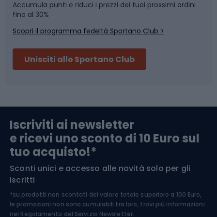
Accumula punti e riduci i prezzi dei tuoi prossimi ordini
Skitouring
Pattinaggio
fino al 30%
Scopri il programma fedeltà Sportano Club >
Sci
Pesca
Unisciti allo Sportano Club
Campeggio
Accessori per biciclette
Abbigliamento da escursionismo
Componenti per biciclette
Iscriviti ai newsletter
e ricevi uno sconto di 10 Euro sul
Arrampicata
tuo acquisto!*
Sconti unici e accesso alle novità solo per gli
Medicina dello sport
iscritti
*su prodotti non scontati del valore totale superiore a 100 Euro,
Abbigliamento ciclistico
le promozioni non sono cumulabili tra loro, trovi più informazioni
nel
Regolamento del Servizio Newsletter.