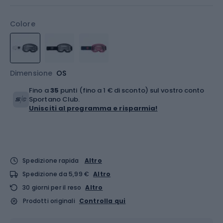
Colore
Dimensione
OS
Fino a
35
punti (fino a 1 € di sconto) sul vostro conto
Sportano Club.
Unisciti al programma e risparmia!
Spedizione rapida
Altro
Spedizione da 5,99 €
Altro
30 giorni per il reso
Altro
Prodotti originali
Controlla qui