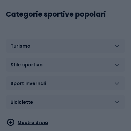
Categorie sportive popolari
Turismo
Stile sportivo
Sport invernali
Biciclette
Sport acquatici
Sport di arti marziali
Mostra di più