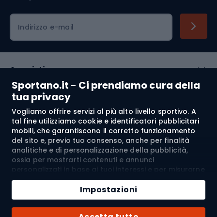
Indirizzo e-mail
Acquisti
Sportano.it - Ci prendiamo cura della
Servizio clienti
tua privacy
Vogliamo offrire servizi al più alto livello sportivo. A
Regolamento
tal fine utilizziamo cookie e identificatori pubblicitari
mobili, che garantiscono il corretto funzionamento
Chi siamo
del sito e, previo tuo consenso, anche per finalità
analitiche e di personalizzazione della pubblicità,
ossia per mostrarti contenuti e annunci
personalizzati in base ai tuoi interessi e per misurarne
Spedizione a:
IT
l’efficacia. I cookie e gli identificatori pubblicitari
Aggiungi al carrello
mobili possono essere utilizzati sia per attività
Impostazioni
pubblicitarie personalizzate sia non personalizzate, a
Quantità
seconda dei consensi da te espressi. Se clicchi su
© 2026 Sportano
Acquista con
Accetta tutto