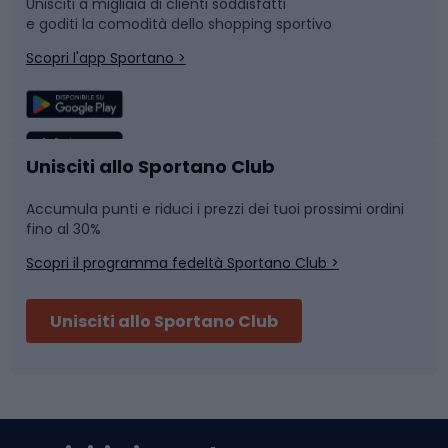
Unisciti a migliaia di clienti soddisfatti
e goditi la comodità dello shopping sportivo
Corsa
Snowboard
Scopri l'app Sportano >
Sport di squadra
Camminata nordica
Caschi da ciclismo
Nuoto
Unisciti allo Sportano Club
Accumula punti e riduci i prezzi dei tuoi prossimi ordini
Skitouring
Pattinaggio
fino al 30%
Scopri il programma fedeltà Sportano Club >
Sci
Pesca
Unisciti allo Sportano Club
Campeggio
Accessori per biciclette
Abbigliamento da escursionismo
Componenti per biciclette