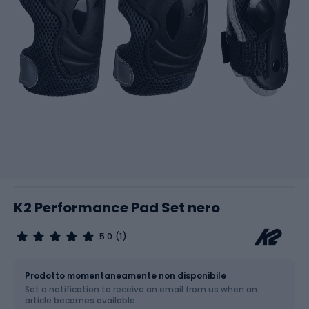
K2 Performance Pad Set nero
5.0
(1)
Dimensione
Tabella delle taglie
Prodotto momentaneamente non disponibile
Set a notification to receive an email from us when an
Scegli un'opzione...
article becomes available.