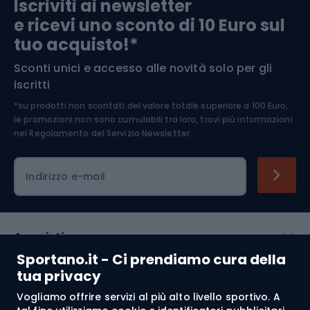
Iscriviti ai newsletter
e ricevi uno sconto di 10 Euro sul
Arrampicata
tuo acquisto!*
Sconti unici e accesso alle novità solo per gli
Medicina dello sport
iscritti
*su prodotti non scontati del valore totale superiore a 100 Euro,
Abbigliamento ciclistico
le promozioni non sono cumulabili tra loro, trovi più informazioni
nel
Regolamento del Servizio Newsletter.
Indirizzo e-mail
Acquisti
Sportano.it - Ci prendiamo cura della
Servizio clienti
tua privacy
Vogliamo offrire servizi al più alto livello sportivo. A
Regolamento