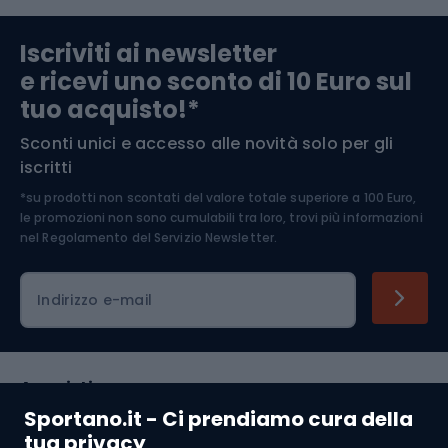
Abbigliamento da escursionismo
Componenti per biciclette
Iscriviti ai newsletter
e ricevi uno sconto di 10 Euro sul
Arrampicata
tuo acquisto!*
Sconti unici e accesso alle novità solo per gli
Medicina dello sport
iscritti
*su prodotti non scontati del valore totale superiore a 100 Euro,
Abbigliamento ciclistico
le promozioni non sono cumulabili tra loro, trovi più informazioni
nel
Regolamento del Servizio Newsletter.
Indirizzo e-mail
Acquisti
Sportano.it - Ci prendiamo cura della
Servizio clienti
tua privacy