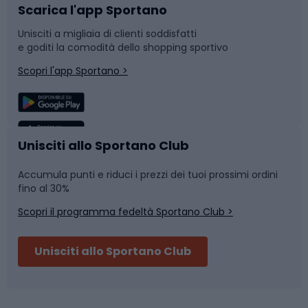
Scarica l'app Sportano
Bushcraft
Slitte e slittini
Unisciti a migliaia di clienti soddisfatti
e goditi la comodità dello shopping sportivo
Corsa
Snowboard
Scopri l'app Sportano >
Sport di squadra
Camminata nordica
Caschi da ciclismo
Nuoto
Unisciti allo Sportano Club
Accumula punti e riduci i prezzi dei tuoi prossimi ordini
Skitouring
Pattinaggio
fino al 30%
Scopri il programma fedeltà Sportano Club >
Sci
Pesca
Unisciti allo Sportano Club
Campeggio
Accessori per biciclette