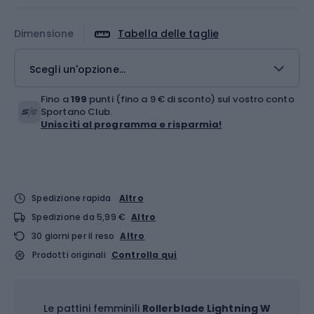
Dimensione
Tabella delle taglie
Scegli un'opzione...
Fino a
199
punti (fino a 9 € di sconto) sul vostro conto
Sportano Club.
Unisciti al programma e risparmia!
Spedizione rapida
Altro
Spedizione da 5,99 €
Altro
30 giorni per il reso
Altro
Prodotti originali
Controlla qui
Le pattini femminili
Rollerblade Lightning W