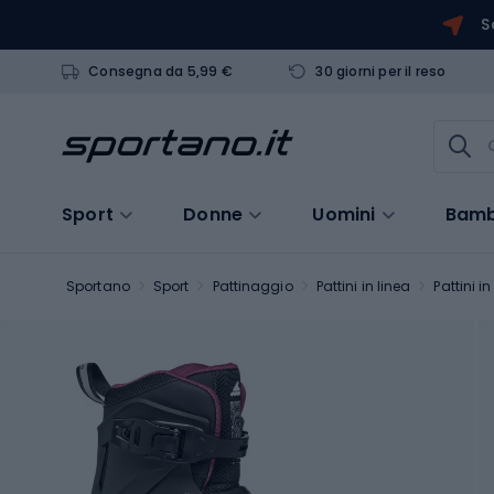
S
Consegna da 5,99 €
30 giorni per il reso
Sport
Donne
Uomini
Bamb
Sportano
Sport
Pattinaggio
Pattini in linea
Pattini in