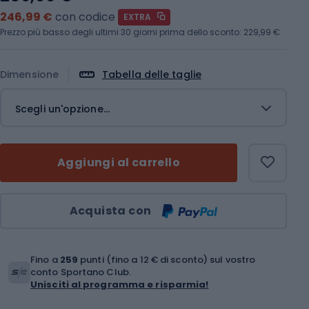
246,99 €
con codice
EXTRA
Prezzo più basso degli ultimi 30 giorni prima dello sconto:
229,99 €
Dimensione
Tabella delle taglie
Scegli un'opzione...
Aggiungi al carrello
Quantità
Acquista con
Fino a
259
punti (fino a 12 € di sconto) sul vostro
conto Sportano Club.
Unisciti al programma e risparmia!