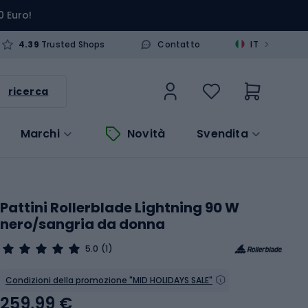
0 Euro!
>
4.39
Trusted Shops
Contatto
IT
ricerca
Marchi
Novità
Svendita
Pattini Rollerblade Lightning 90 W
nero/sangria da donna
5.0
(1)
Condizioni della promozione "MID HOLIDAYS SALE"
259,99 €