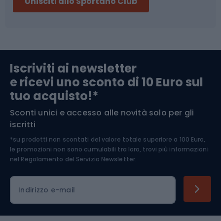
Unisciti allo Sportano Club
Campeggio
Accessori per biciclette
Abbigliamento da escursionismo
Componenti per biciclette
Iscriviti ai newsletter
e ricevi uno sconto di 10 Euro sul
Arrampicata
tuo acquisto!*
Sconti unici e accesso alle novità solo per gli
Medicina dello sport
iscritti
*su prodotti non scontati del valore totale superiore a 100 Euro,
Abbigliamento ciclistico
le promozioni non sono cumulabili tra loro, trovi più informazioni
nel
Regolamento del Servizio Newsletter.
Indirizzo e-mail