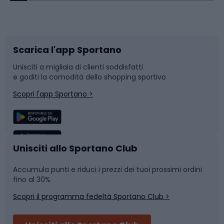
Corsa orientamento
Scarpe da ciclismo
Scarica l'app Sportano
Bushcraft
Slitte e slittini
Unisciti a migliaia di clienti soddisfatti
e goditi la comodità dello shopping sportivo
Corsa
Snowboard
Scopri l'app Sportano >
Sport di squadra
Camminata nordica
Caschi da ciclismo
Nuoto
Unisciti allo Sportano Club
Accumula punti e riduci i prezzi dei tuoi prossimi ordini
Skitouring
Pattinaggio
fino al 30%
Scopri il programma fedeltà Sportano Club >
Sci
Pesca