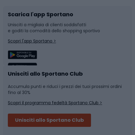
Scarica l'app Sportano
Bushcraft
Slitte e slittini
Unisciti a migliaia di clienti soddisfatti
e goditi la comodità dello shopping sportivo
Corsa
Snowboard
Scopri l'app Sportano >
Sport di squadra
Camminata nordica
Caschi da ciclismo
Nuoto
Unisciti allo Sportano Club
Accumula punti e riduci i prezzi dei tuoi prossimi ordini
Skitouring
Pattinaggio
fino al 30%
Scopri il programma fedeltà Sportano Club >
Sci
Pesca
Unisciti allo Sportano Club
Campeggio
Accessori per biciclette