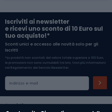
Abbigliamento da escursionismo
Componenti per biciclette
Iscriviti ai newsletter
e ricevi uno sconto di 10 Euro sul
Arrampicata
tuo acquisto!*
Sconti unici e accesso alle novità solo per gli
Medicina dello sport
iscritti
*su prodotti non scontati del valore totale superiore a 100 Euro,
Abbigliamento ciclistico
le promozioni non sono cumulabili tra loro, trovi più informazioni
nel
Regolamento del Servizio Newsletter.
Indirizzo e-mail
Acquisti