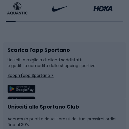
Bikepacking
Sport con le racchette
Corsa orientamento
Scarpe da ciclismo
Scarica l'app Sportano
Bushcraft
Slitte e slittini
Unisciti a migliaia di clienti soddisfatti
e goditi la comodità dello shopping sportivo
Corsa
Snowboard
Scopri l'app Sportano >
Sport di squadra
Camminata nordica
Caschi da ciclismo
Nuoto
Unisciti allo Sportano Club
Accumula punti e riduci i prezzi dei tuoi prossimi ordini
Skitouring
Pattinaggio
fino al 30%