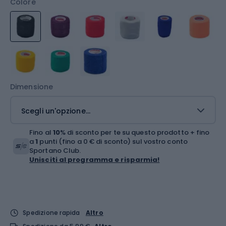
Colore
Dimensione
Scegli un'opzione...
Fino al
10
% di sconto per te su questo prodotto + fino
a
1
punti (fino a 0 € di sconto) sul vostro conto
Sportano Club.
Unisciti al programma e risparmia!
Spedizione rapida
Altro