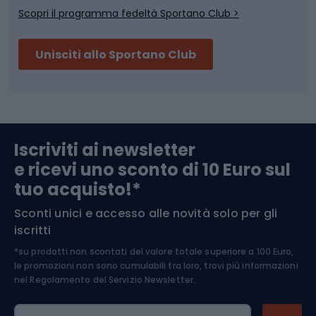
Scopri il programma fedeltà Sportano Club >
Sci
Pesca
Unisciti allo Sportano Club
Campeggio
Accessori per biciclette
Abbigliamento da escursionismo
Componenti per biciclette
Iscriviti ai newsletter
e ricevi uno sconto di 10 Euro sul
Arrampicata
tuo acquisto!*
Sconti unici e accesso alle novità solo per gli
Medicina dello sport
iscritti
*su prodotti non scontati del valore totale superiore a 100 Euro,
Abbigliamento ciclistico
le promozioni non sono cumulabili tra loro, trovi più informazioni
nel
Regolamento del Servizio Newsletter.