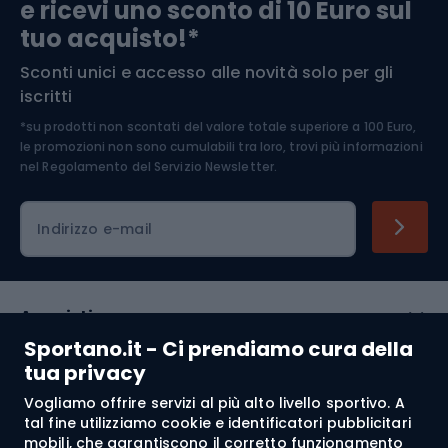
e ricevi uno sconto di 10 Euro sul
Arrampicata
tuo acquisto!*
Sconti unici e accesso alle novità solo per gli
Medicina dello sport
iscritti
*su prodotti non scontati del valore totale superiore a 100 Euro,
Abbigliamento ciclistico
le promozioni non sono cumulabili tra loro, trovi più informazioni
nel
Regolamento del Servizio Newsletter.
Indirizzo e-mail
Acquisti
Sportano.it - Ci prendiamo cura della
Servizio clienti
tua privacy
Vogliamo offrire servizi al più alto livello sportivo. A
Regolamento
tal fine utilizziamo cookie e identificatori pubblicitari
mobili, che garantiscono il corretto funzionamento