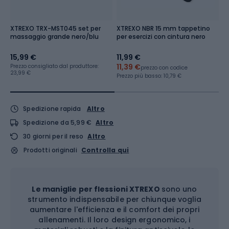
XTREXO TRX-MST045 set per
XTREXO NBR 15 mm tappetino
X
massaggio grande nero/blu
per esercizi con cintura nero
T
15,99 €
11,99 €
1
11,39 €
Prezzo consigliato dal produttore:
Pr
prezzo con codice
23,99 €
5,
Prezzo più basso:
10,79 €
Spedizione rapida
Altro
Spedizione da 5,99 €
Altro
30 giorni per il reso
Altro
Prodotti originali
Controlla qui
Le maniglie per flessioni XTREXO
sono uno
strumento indispensabile per chiunque voglia
aumentare l'efficienza e il comfort dei propri
allenamenti. Il loro design ergonomico, i