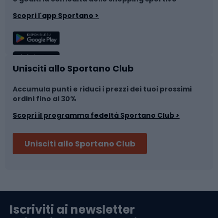
Corsa
Snowboard
Scopri l'app Sportano >
Sport di squadra
Camminata nordica
Caschi da ciclismo
Nuoto
Unisciti allo Sportano Club
Accumula punti e riduci i prezzi dei tuoi prossimi
Skitouring
Pattinaggio
ordini fino al 30%
Scopri il programma fedeltà Sportano Club >
Sci
Pesca
Unisciti allo Sportano Club
Campeggio
Accessori per biciclette
Abbigliamento da escursionismo
Componenti per biciclette
Iscriviti ai newsletter