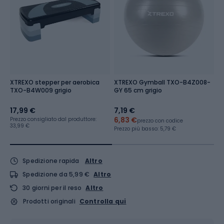
XTREXO stepper per aerobica
XTREXO Gymball TXO-B4Z008-
X
TXO-B4W009 grigio
GY 65 cm grigio
T
17,99 €
7,19 €
6
6,83 €
Prezzo consigliato dal produttore:
prezzo con codice
33,99 €
Prezzo più basso:
5,79 €
Spedizione rapida
Altro
Spedizione da 5,99 €
Altro
30 giorni per il reso
Altro
Prodotti originali
Controlla qui