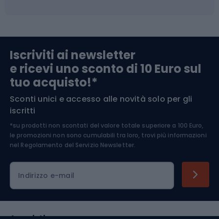
Campeggio
Accessori per biciclette
Abbigliamento da escursionismo
Componenti per biciclette
Iscriviti ai newsletter
e ricevi uno sconto di 10 Euro sul
Arrampicata
tuo acquisto!*
Sconti unici e accesso alle novità solo per gli
Medicina dello sport
iscritti
*su prodotti non scontati del valore totale superiore a 100 Euro,
Abbigliamento ciclistico
le promozioni non sono cumulabili tra loro, trovi più informazioni
nel
Regolamento del Servizio Newsletter.
Indirizzo e-mail
Acquisti