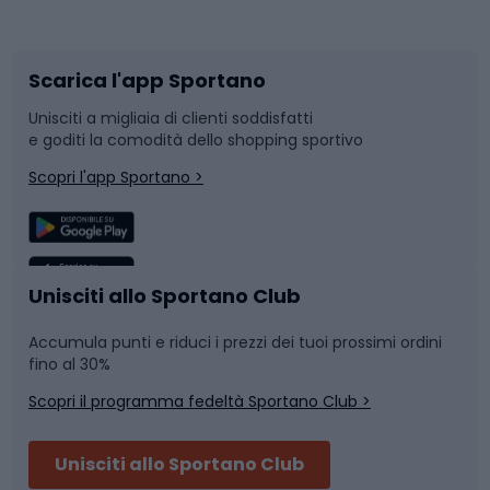
Corsa orientamento
Scarpe da ciclismo
Scarica l'app Sportano
Bushcraft
Slitte e slittini
Unisciti a migliaia di clienti soddisfatti
e goditi la comodità dello shopping sportivo
Corsa
Snowboard
Scopri l'app Sportano >
Sport di squadra
Camminata nordica
Caschi da ciclismo
Nuoto
Unisciti allo Sportano Club
Accumula punti e riduci i prezzi dei tuoi prossimi ordini
Skitouring
Pattinaggio
fino al 30%
Scopri il programma fedeltà Sportano Club >
Sci
Pesca
Unisciti allo Sportano Club