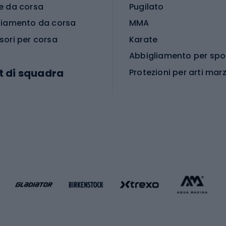
e da corsa
Pugilato
liamento da corsa
MMA
sori per corsa
Karate
t di squadra
Protezioni per arti marz
Accessori per arti marz
e da calcio
i da calcio
Palestra e fitness
e da pallamano
da calcio
Attrezzature per fitnes
liamento da calcio
liamento da basket
Yoga
Abbigliamento fitness
hi da ciclismo
Calzature fitness