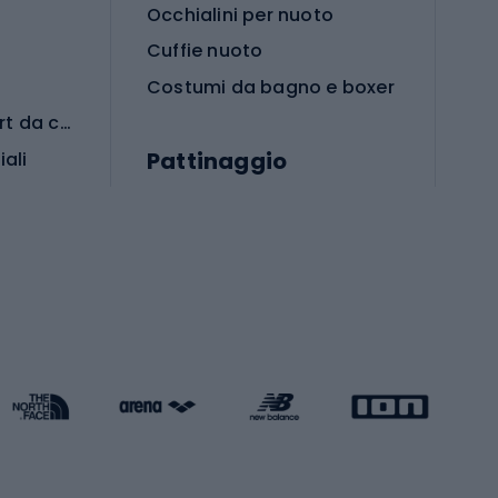
Occhialini per nuoto
Cuffie nuoto
Costumi da bagno e boxer
Abbigliamento per sport da combattimento
Pattinaggio
iali
iali
Monopattini
Pattini a rotelle
Pattini in linea
s cardio
Skateboard
Attrezzature per l'allenamento della forza
Protezioni per pattinaggio
Caschi da pattinaggio
Pesca