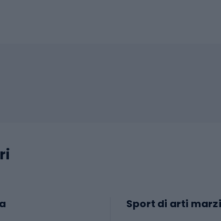
ri
a
Sport di arti marzi