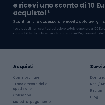
Scarpo
e ricevi uno sconto di 10 Eu
Biciclette per bambini
Occhia
acquisto!*
Sci di
Sport acquatici
Sconti unici e accesso alle novità solo per gli isc
Sci pe
*su prodotti non scontati del valore totale superiore a 100 Eur
Costumi da bagno
Caschi
cumulabili tra loro, trovi più informazioni nel
Regolamento del S
Kayak
Abbig
Gommoni
Cam
Tavole SUP
Mute in neoprene
Acces
Acquisti
Serviz
Cucin
Calzature da escursionismo
Come ordinare
Domande
Tracciamento della
Resi / 
Stivali da trekking
Mobil
spedizione
Reclami
Consegna
Scarponi da montagna
Tende 
Blog
Metodi di pagamento
Scarponi da trekking