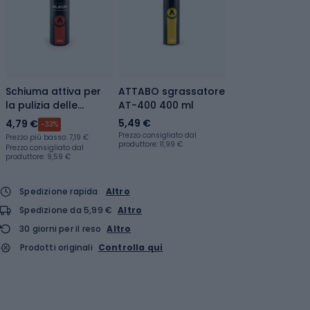
Schiuma attiva per
ATTABO sgrassatore
la pulizia delle
AT-400 400 ml
biciclette ATTABO
5,49 €
4,79 €
-33%
AT-500 500 ml
Prezzo consigliato dal
Prezzo più basso:
7,19 €
produttore: 11,99 €
Prezzo consigliato dal
produttore: 9,59 €
Spedizione rapida
Altro
Spedizione da 5,99 €
Altro
30 giorni per il reso
Altro
Prodotti originali
Controlla qui