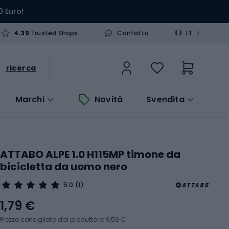
0 Euro!
>
4.39
Trusted Shops
Contatto
IT
ricerca
Marchi
Novità
Svendita
ATTABO ALPE 1.0 H115MP timone da
bicicletta da uomo nero
5.0
(1)
1,79 €
Prezzo consigliato dal produttore: 9,59 €