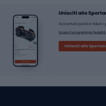
Accessori per l'allena
 integrali
Unisciti allo Sport
i da strada
Sport con le racc
i MTB
Accumula punti e riduci i p
Squash
Scopri il programma fedeltà
ouring
Badminton
Ping pong
Unisciti allo Sporta
 sci alpinismo
Tennis
ni da sci alpinismo
Padel
cini da sci alpinismo
Abbigliamento da tenn
liamento da skitouring
Scarpe da ciclis
Scarponi da MTB
oni da sci