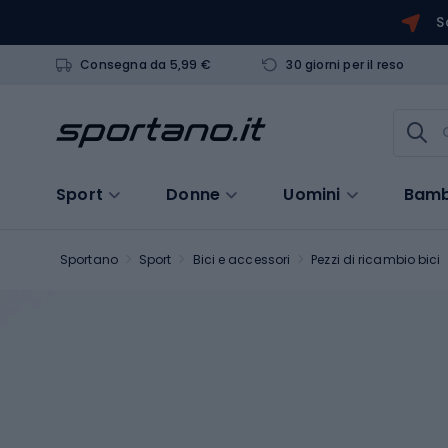
S
Consegna da 5,99 €
30 giorni per il reso
Sport
Donne
Uomini
Bamb
Sportano
Sport
Bici e accessori
Pezzi di ricambio bici