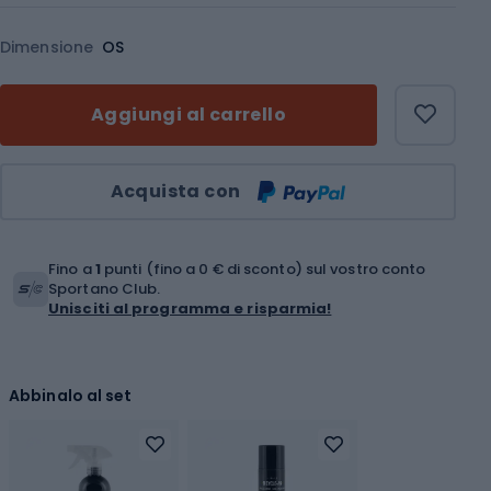
Dimensione
OS
Aggiungi al carrello
Quantità
Acquista con
Fino a
1
punti (fino a 0 € di sconto) sul vostro conto
Sportano Club.
Unisciti al programma e risparmia!
Abbinalo al set