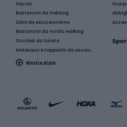
Sacchi
Scarp
Bastoncini da trekking
Abbig
Zaini da escursionismo
Acces
Bastoncini da nordic walking
Spor
Occhiali da turista
Materassi e tappetini da escursionismo
Scarp
Mostra di più
Pallon
Stile sportivo
Scarp
Abbigliamento sportivo
Porte 
Calzature sportive
Abbig
Accessori Sportstyle
Abbig
Sport invernali
Casc