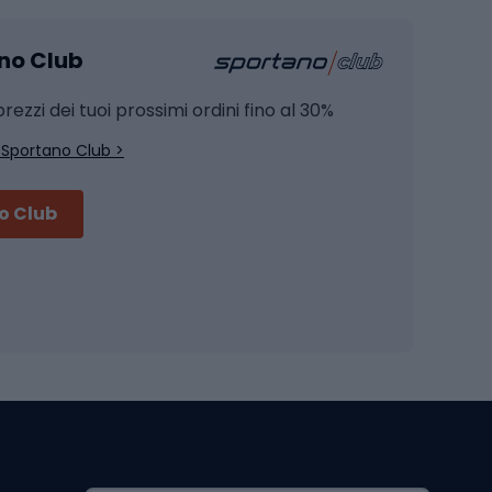
mento
Pesca alla carpa
ano Club
Pesca al siluro
hette
Pesca a spinning
rezzi dei tuoi prossimi ordini fino al 30%
Pesca con galleggiante
 Sportano Club >
Pesca al feeder di fondo
no Club
Accessori per biciclette
Occhiali da ciclismo
is
Borse da ciclismo
Luci per biciclette
mo
Sedili per cicli
Serrature per biciclette
Scarpe da ciclismo con plateau
Zaini da ciclismo