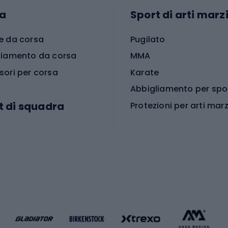
a
Sport di arti marzi
e da corsa
Pugilato
liamento da corsa
MMA
sori per corsa
Karate
t di squadra
Protezioni per arti marz
Accessori per arti marz
e da calcio
i da calcio
Palestra e fitness
e da pallamano
da calcio
Attrezzature per fitnes
liamento da calcio
liamento da basket
Yoga