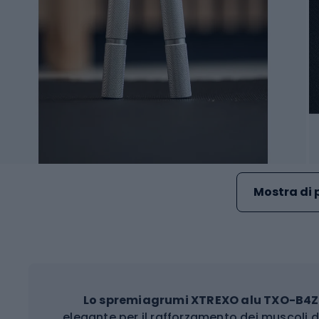
Mostra di 
Lo spremiagrumi XTREXO alu TXO-B4
elegante per il rafforzamento dei muscoli d