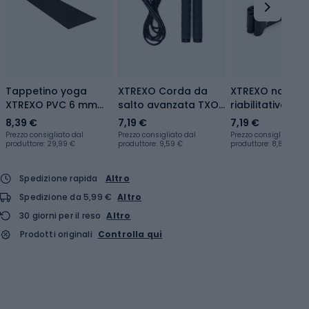
Tappetino yoga
XTREXO Corda da
XTREXO nastro
XTREXO PVC 6 mm
salto avanzata TXO-
riabilitativo TX
nero
B4Z062-BK nero
B4Z072-BK 12-1
8,39 €
7,19 €
7,19 €
nero
Prezzo consigliato dal
Prezzo consigliato dal
Prezzo consigliato dal
produttore: 29,99 €
produttore: 9,59 €
produttore: 8,89 €
Spedizione rapida
Altro
Spedizione da 5,99 €
Altro
30 giorni per il reso
Altro
Prodotti originali
Controlla qui