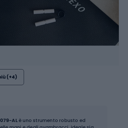
più (+4)
Z079-AL
è uno strumento robusto ed
elle mani e degli avambracci, ideale sia