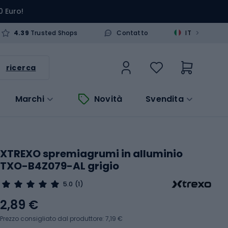
0 Euro!
>
4.39
Trusted Shops
Contatto
IT
ricerca
Marchi
Novità
Svendita
XTREXO spremiagrumi in alluminio
TXO-B4Z079-AL grigio
5.0
(1)
2,89 €
Prezzo consigliato dal produttore: 7,19 €