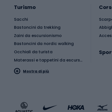
Turismo
Cors
Sacchi
Scarp
Bastoncini da trekking
Abbig
Zaini da escursionismo
Acces
Bastoncini da nordic walking
Spor
Occhiali da turista
Materassi e tappetini da escursionismo
Scarp
Mostra di più
Pallon
Stile sportivo
Scarp
Abbigliamento sportivo
Porte 
Calzature sportive
Abbig
Accessori Sportstyle
Abbig