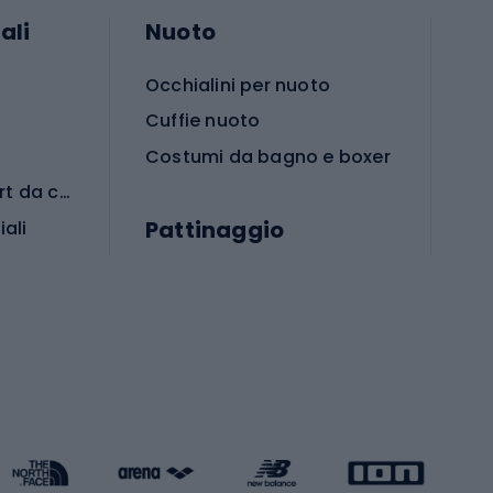
ali
Nuoto
Occhialini per nuoto
Cuffie nuoto
Costumi da bagno e boxer
Abbigliamento per sport da combattimento
Pattinaggio
iali
iali
Monopattini
Pattini a rotelle
Pattini in linea
s cardio
Skateboard
Attrezzature per l'allenamento della forza
Protezioni per pattinaggio
Caschi da pattinaggio