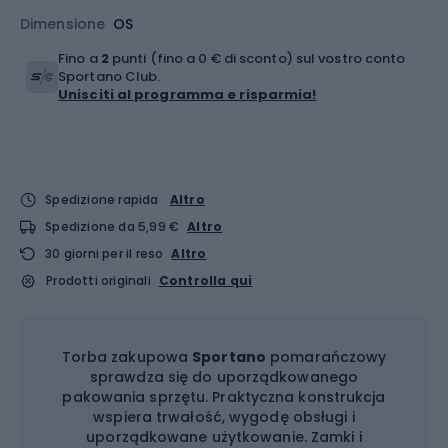
Dimensione
OS
Fino a
2
punti (fino a 0 € di sconto) sul vostro conto
Sportano Club.
Unisciti al programma e risparmia!
Spedizione rapida
Altro
Spedizione da 5,99 €
Altro
30 giorni per il reso
Altro
Prodotti originali
Controlla qui
Torba zakupowa
Sportano
pomarańczowy
sprawdza się do uporządkowanego
pakowania sprzętu. Praktyczna konstrukcja
wspiera trwałość, wygodę obsługi i
uporządkowane użytkowanie. Zamki i