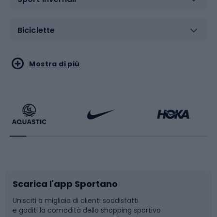
Biciclette
Sport acquatici
Sport di arti marziali
Mostra di più
Calzature da escursionismo
Palestra e fitness
Bikepacking
Sport con le racchette
Corsa orientamento
Scarpe da ciclismo
Scarica l'app Sportano
Bushcraft
Slitte e slittini
Unisciti a migliaia di clienti soddisfatti
e goditi la comodità dello shopping sportivo
Corsa
Snowboard