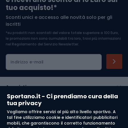
tuo acquisto!*
Sconti unici e accesso alle novità solo per gli
Medicina dello sport
iscritti
*su prodotti non scontati del valore totale superiore a 100 Euro,
Abbigliamento ciclistico
le promozioni non sono cumulabili tra loro, trovi più informazioni
nel
Regolamento del Servizio Newsletter.
Indirizzo e-mail
Acquisti
Sportano.it - Ci prendiamo cura della
Servizio clienti
tua privacy
Vogliamo offrire servizi al più alto livello sportivo. A
Regolamento
tal fine utilizziamo cookie e identificatori pubblicitari
mobili, che garantiscono il corretto funzionamento