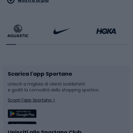
Mostra di più
Calzature da escursionismo
Palestra e fitness
Bikepacking
Sport con le racchette
Corsa orientamento
Scarpe da ciclismo
Scarica l'app Sportano
Bushcraft
Slitte e slittini
Unisciti a migliaia di clienti soddisfatti
e goditi la comodità dello shopping sportivo
Corsa
Snowboard
Scopri l'app Sportano >
Sport di squadra
Camminata nordica
Caschi da ciclismo
Nuoto
Unisciti allo Sportano Club