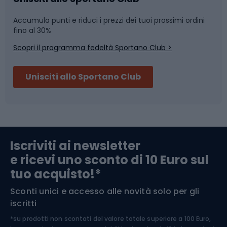
Accumula punti e riduci i prezzi dei tuoi prossimi ordini
Skitouring
Pattinaggio
fino al 30%
Scopri il programma fedeltà Sportano Club >
Sci
Pesca
Unisciti allo Sportano Club
Campeggio
Accessori per biciclette
Abbigliamento da escursionismo
Componenti per biciclette
Iscriviti ai newsletter
e ricevi uno sconto di 10 Euro sul
Arrampicata
tuo acquisto!*
Sconti unici e accesso alle novità solo per gli
Medicina dello sport
iscritti
*su prodotti non scontati del valore totale superiore a 100 Euro,
Abbigliamento ciclistico