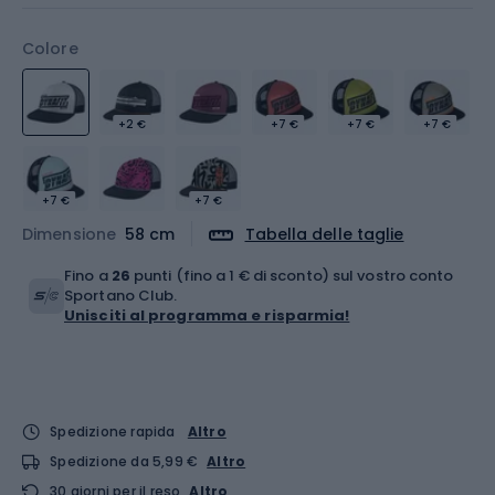
Colore
+2 €
+7 €
+7 €
+7 €
+7 €
+7 €
Dimensione
58 cm
Tabella delle taglie
Fino a
26
punti (fino a 1 € di sconto) sul vostro conto
Sportano Club.
Unisciti al programma e risparmia!
Spedizione rapida
Altro
Spedizione da 5,99 €
Altro
30 giorni per il reso
Altro