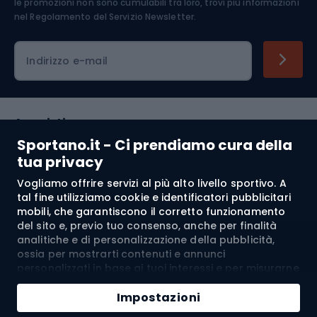
le promozioni non sono cumulabili tra loro, trovi più informazioni
nel
Regolamento del Servizio Newsletter.
Indirizzo e-mail
Acquisti
Sportano.it - Ci prendiamo cura della
Servizio clienti
tua privacy
Vogliamo offrire servizi al più alto livello sportivo. A
Regolamento
tal fine utilizziamo cookie e identificatori pubblicitari
mobili, che garantiscono il corretto funzionamento
Chi siamo
del sito e, previo tuo consenso, anche per finalità
analitiche e di personalizzazione della pubblicità,
ossia per mostrarti contenuti e annunci
personalizzati in base ai tuoi interessi e per misurarne
Spedizione a:
IT
l’efficacia. I cookie e gli identificatori pubblicitari
Aggiungi al carrello
mobili possono essere utilizzati sia per attività
Impostazioni
pubblicitarie personalizzate sia non personalizzate, a