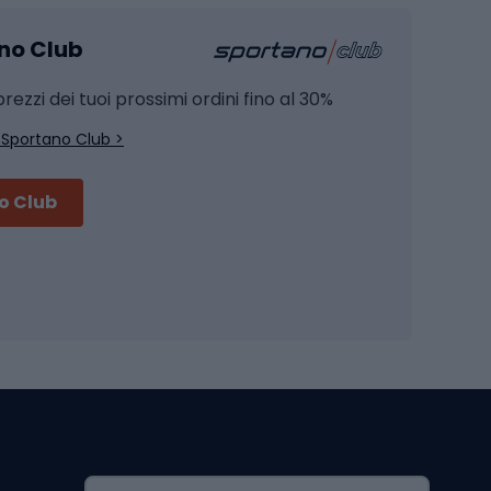
Pesca alla carpa
ano Club
Pesca al siluro
hette
Pesca a spinning
rezzi dei tuoi prossimi ordini fino al 30%
Pesca con galleggiante
 Sportano Club >
Pesca al feeder di fondo
no Club
Accessori per biciclette
Occhiali da ciclismo
is
Borse da ciclismo
Luci per biciclette
mo
Sedili per cicli
Serrature per biciclette
Scarpe da ciclismo con plateau
Zaini da ciclismo