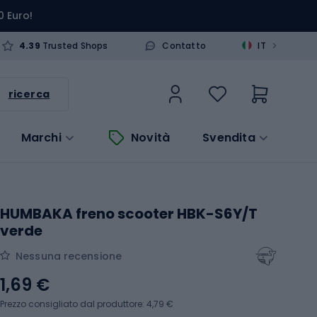
0 Euro!
>
4.39
Trusted Shops
Contatto
IT
ricerca
Marchi
Novità
Svendita
HUMBAKA freno scooter HBK-S6Y/T
verde
Nessuna recensione
1,69 €
Prezzo consigliato dal produttore: 4,79 €