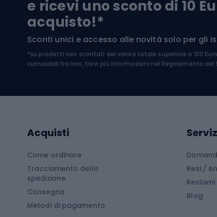
e ricevi uno sconto di 10 Eu
Biciclette per bambini
Occhia
acquisto!*
Sci di
Sport acquatici
Sconti unici e accesso alle novità solo per gli isc
Sci pe
*su prodotti non scontati del valore totale superiore a 100 Eur
Costumi da bagno
Caschi
cumulabili tra loro, trovi più informazioni nel
Regolamento del S
Kayak
Abbig
Gommoni
Cam
Tavole SUP
Mute in neoprene
Acces
Acquisti
Serviz
Cucin
Calzature da escursionismo
Come ordinare
Domande
Tracciamento della
Resi / 
Stivali da trekking
Mobil
spedizione
Reclami
Consegna
Scarponi da montagna
Tende 
Blog
Metodi di pagamento
Scarponi da trekking