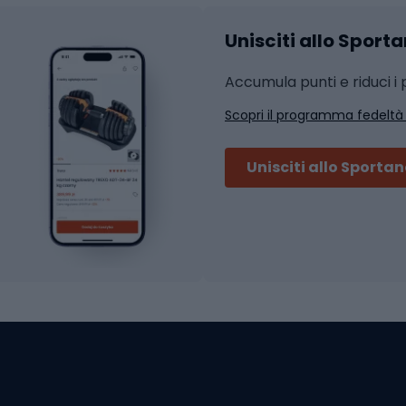
 integrali
Unisciti allo Sport
i da strada
Sport con le racc
i MTB
Accumula punti e riduci i p
Squash
Scopri il programma fedeltà
ouring
Badminton
Ping pong
Unisciti allo Sporta
 sci alpinismo
Tennis
ni da sci alpinismo
Padel
cini da sci alpinismo
Abbigliamento da tenn
liamento da skitouring
Scarpe da ciclis
Scarponi da MTB
oni da sci
ni da sci