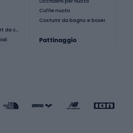
Occhialini per nuoto
Cuffie nuoto
Costumi da bagno e boxer
Abbigliamento per sport da combattimento
Pattinaggio
iali
iali
Monopattini
Pattini a rotelle
Pattini in linea
s cardio
Skateboard
Attrezzature per l'allenamento della forza
Protezioni per pattinaggio
Caschi da pattinaggio
Pesca
mento