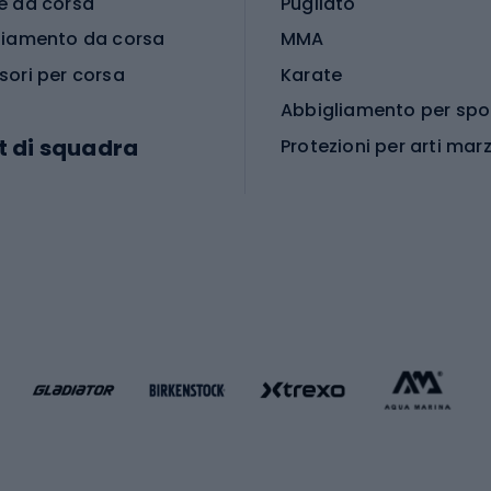
e da corsa
Pugilato
liamento da corsa
MMA
sori per corsa
Karate
t di squadra
Protezioni per arti marz
Accessori per arti marz
e da calcio
i da calcio
Palestra e fitness
e da pallamano
da calcio
Attrezzature per fitnes
liamento da calcio
liamento da basket
Yoga
Abbigliamento fitness
hi da ciclismo
Calzature fitness
Accessori per l'allena