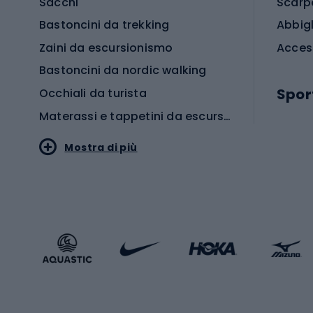
Sacchi
Scarp
Bastoncini da trekking
Abbig
Zaini da escursionismo
Acces
Bastoncini da nordic walking
Spor
Occhiali da turista
Materassi e tappetini da escursionismo
Scarp
Mostra di più
Pallon
Stile sportivo
Scarp
Abbigliamento sportivo
Porte 
Calzature sportive
Abbig
Accessori Sportstyle
Abbig
Sport invernali
Casc