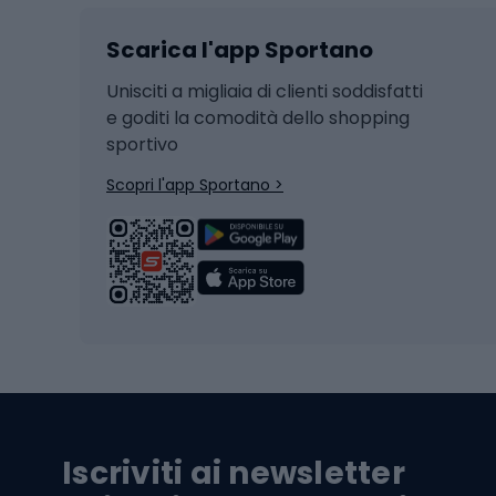
Sci
Caschi
Scarica l'app Sportano
Sci di fondo
Casch
Hockey
Casch
Unisciti a migliaia di clienti soddisfatti
e goditi la comodità dello shopping
Snowboard
sportivo
Skit
Skitouring
Scopri l'app Sportano >
Pattini da ghiaccio
Sci da
Scarpo
Biciclette
Baston
Biciclette elettriche
Abbig
Biciclette da MTB
Sci
Biciclette da strada
Biciclette da trekking
Pantal
Iscriviti ai newsletter
Biciclette da ghiaia
Scarpo