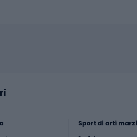
ri
a
Sport di arti marzi