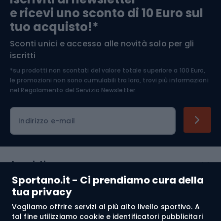
e ricevi uno sconto di 10 Euro sul
Arrampicata
tuo acquisto!*
Sconti unici e accesso alle novità solo per gli
Medicina dello sport
iscritti
*su prodotti non scontati del valore totale superiore a 100 Euro,
Abbigliamento ciclistico
le promozioni non sono cumulabili tra loro, trovi più informazioni
nel
Regolamento del Servizio Newsletter.
Indirizzo e-mail
Acquisti
Sportano.it - Ci prendiamo cura della
Servizio clienti
tua privacy
Vogliamo offrire servizi al più alto livello sportivo. A
Regolamento
tal fine utilizziamo cookie e identificatori pubblicitari