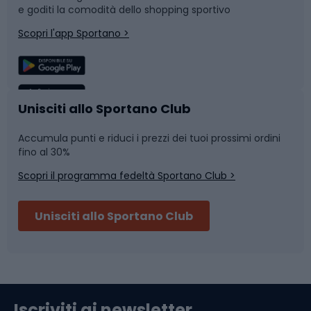
e goditi la comodità dello shopping sportivo
Corsa
Snowboard
Scopri l'app Sportano >
Sport di squadra
Camminata nordica
Caschi da ciclismo
Nuoto
Unisciti allo Sportano Club
Accumula punti e riduci i prezzi dei tuoi prossimi ordini
Skitouring
Pattinaggio
fino al 30%
Scopri il programma fedeltà Sportano Club >
Sci
Pesca
Unisciti allo Sportano Club
Campeggio
Accessori per biciclette
Abbigliamento da escursionismo
Componenti per biciclette
Iscriviti ai newsletter