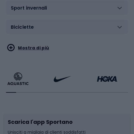
Sport invernali
Biciclette
Sport acquatici
Sport di arti marziali
Mostra di più
Calzature da escursionismo
Palestra e fitness
Bikepacking
Sport con le racchette
Corsa orientamento
Scarpe da ciclismo
Scarica l'app Sportano
Bushcraft
Slitte e slittini
Unisciti a migliaia di clienti soddisfatti