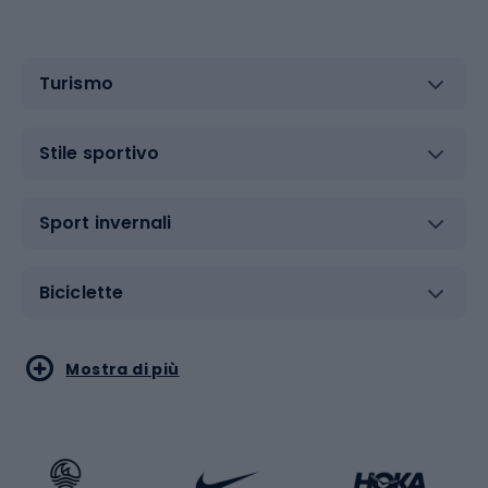
Turismo
Stile sportivo
Sport invernali
Biciclette
Sport acquatici
Sport di arti marziali
Mostra di più
Calzature da escursionismo
Palestra e fitness