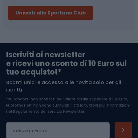
Sci
Pesca
Unisciti allo Sportano Club
Campeggio
Accessori per biciclette
Abbigliamento da escursionismo
Componenti per biciclette
Iscriviti ai newsletter
e ricevi uno sconto di 10 Euro sul
Arrampicata
tuo acquisto!*
Sconti unici e accesso alle novità solo per gli
Medicina dello sport
iscritti
*su prodotti non scontati del valore totale superiore a 100 Euro,
Abbigliamento ciclistico
le promozioni non sono cumulabili tra loro, trovi più informazioni
nel
Regolamento del Servizio Newsletter.
Indirizzo e-mail