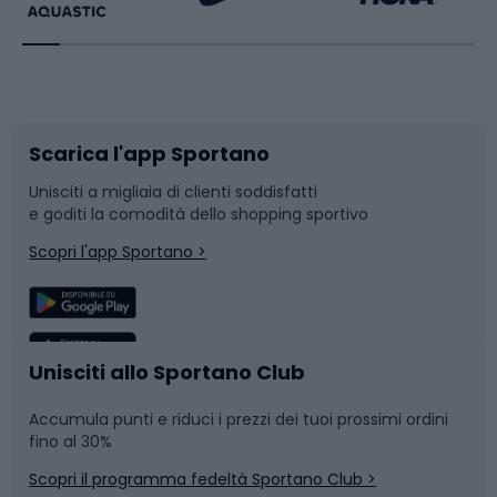
Bikepacking
Sport con le racchette
Corsa orientamento
Scarpe da ciclismo
Scarica l'app Sportano
Bushcraft
Slitte e slittini
Unisciti a migliaia di clienti soddisfatti
e goditi la comodità dello shopping sportivo
Corsa
Snowboard
Scopri l'app Sportano >
Sport di squadra
Camminata nordica
Caschi da ciclismo
Nuoto
Unisciti allo Sportano Club
Accumula punti e riduci i prezzi dei tuoi prossimi ordini
Skitouring
Pattinaggio
fino al 30%
Scopri il programma fedeltà Sportano Club >