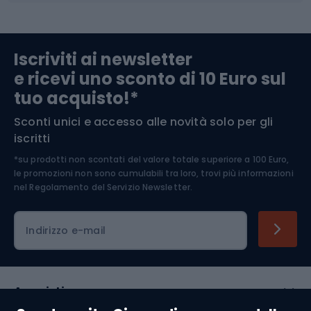
Abbigliamento da escursionismo
Componenti per biciclette
Iscriviti ai newsletter
e ricevi uno sconto di 10 Euro sul
Arrampicata
tuo acquisto!*
Sconti unici e accesso alle novità solo per gli
Medicina dello sport
iscritti
*su prodotti non scontati del valore totale superiore a 100 Euro,
Abbigliamento ciclistico
le promozioni non sono cumulabili tra loro, trovi più informazioni
nel
Regolamento del Servizio Newsletter.
Indirizzo e-mail
Acquisti