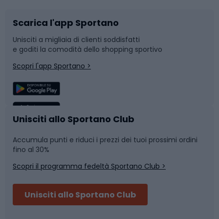
Scarica l'app Sportano
Bushcraft
Slitte e slittini
Unisciti a migliaia di clienti soddisfatti
e goditi la comodità dello shopping sportivo
Corsa
Snowboard
Scopri l'app Sportano >
Sport di squadra
Camminata nordica
Caschi da ciclismo
Nuoto
Unisciti allo Sportano Club
Accumula punti e riduci i prezzi dei tuoi prossimi ordini
Skitouring
Pattinaggio
fino al 30%
Scopri il programma fedeltà Sportano Club >
Sci
Pesca
Unisciti allo Sportano Club
Campeggio
Accessori per biciclette