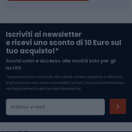
Campeggio
Accessori per biciclette
Abbigliamento da escursionismo
Componenti per biciclette
Iscriviti ai newsletter
e ricevi uno sconto di 10 Euro sul
Arrampicata
tuo acquisto!*
Sconti unici e accesso alle novità solo per gli
Medicina dello sport
iscritti
*su prodotti non scontati del valore totale superiore a 100 Euro,
Abbigliamento ciclistico
le promozioni non sono cumulabili tra loro, trovi più informazioni
nel
Regolamento del Servizio Newsletter.
Indirizzo e-mail