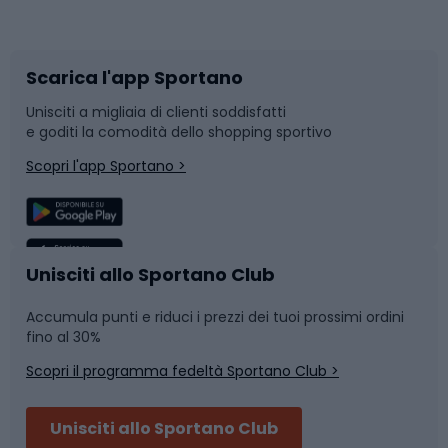
Corsa orientamento
Scarpe da ciclismo
Scarica l'app Sportano
Bushcraft
Slitte e slittini
Unisciti a migliaia di clienti soddisfatti
e goditi la comodità dello shopping sportivo
Corsa
Snowboard
Scopri l'app Sportano >
Sport di squadra
Camminata nordica
Caschi da ciclismo
Nuoto
Unisciti allo Sportano Club
Accumula punti e riduci i prezzi dei tuoi prossimi ordini
Skitouring
Pattinaggio
fino al 30%
Scopri il programma fedeltà Sportano Club >
Sci
Pesca
Unisciti allo Sportano Club