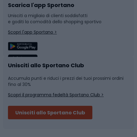
Scarica l'app Sportano
Bushcraft
Slitte e slittini
Unisciti a migliaia di clienti soddisfatti
e goditi la comodità dello shopping sportivo
Corsa
Snowboard
Scopri l'app Sportano >
Sport di squadra
Camminata nordica
Caschi da ciclismo
Nuoto
Unisciti allo Sportano Club
Accumula punti e riduci i prezzi dei tuoi prossimi ordini
Skitouring
Pattinaggio
fino al 30%
Scopri il programma fedeltà Sportano Club >
Sci
Pesca
Unisciti allo Sportano Club
Campeggio
Accessori per biciclette