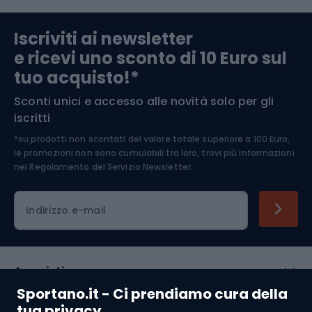
Abbigliamento da escursionismo
Componenti per biciclette
Iscriviti ai newsletter
e ricevi uno sconto di 10 Euro sul
Arrampicata
tuo acquisto!*
Sconti unici e accesso alle novità solo per gli
Medicina dello sport
iscritti
*su prodotti non scontati del valore totale superiore a 100 Euro,
Abbigliamento ciclistico
le promozioni non sono cumulabili tra loro, trovi più informazioni
nel
Regolamento del Servizio Newsletter.
Indirizzo e-mail
Acquisti
Sportano.it - Ci prendiamo cura della
Servizio clienti
tua privacy