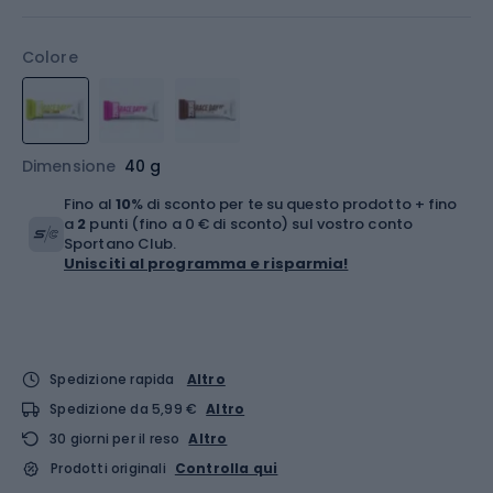
Colore
Dimensione
40 g
Fino al
10
% di sconto per te su questo prodotto + fino
a
2
punti (fino a 0 € di sconto) sul vostro conto
Sportano Club.
Unisciti al programma e risparmia!
Spedizione rapida
Altro
Spedizione da 5,99 €
Altro
30 giorni per il reso
Altro
Prodotti originali
Controlla qui