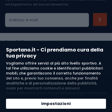
nel
Regolamento del Servizio Newsletter.
Indirizzo e-mail
Acquisti
Sportano.it - Ci prendiamo cura della
Servizio clienti
tua privacy
Vogliamo offrire servizi al più alto livello sportivo. A
Regolamento
tal fine utilizziamo cookie e identificatori pubblicitari
mobili, che garantiscono il corretto funzionamento
Chi siamo
del sito e, previo tuo consenso, anche per finalità
analitiche e di personalizzazione della pubblicità,
ossia per mostrarti contenuti e annunci
personalizzati in base ai tuoi interessi e per misurarne
Spedizione a:
IT
l’efficacia. I cookie e gli identificatori pubblicitari
Aggiungi al carrello
mobili possono essere utilizzati sia per attività
Impostazioni
pubblicitarie personalizzate sia non personalizzate, a