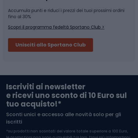
Accumula punti e riduci i prezzi dei tuoi prossimi ordini
Skitouring
Pattinaggio
fino al 30%
Scopri il programma fedeltà Sportano Club >
Sci
Pesca
Unisciti allo Sportano Club
Campeggio
Accessori per biciclette
Abbigliamento da escursionismo
Componenti per biciclette
Iscriviti ai newsletter
e ricevi uno sconto di 10 Euro sul
Arrampicata
tuo acquisto!*
Sconti unici e accesso alle novità solo per gli
Medicina dello sport
iscritti
*su prodotti non scontati del valore totale superiore a 100 Euro,
Abbigliamento ciclistico
le promozioni non sono cumulabili tra loro, trovi più informazioni