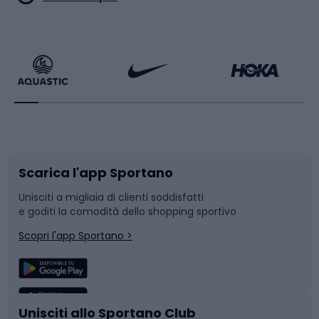
Calzature da escursionismo
Palestra e fitness
Bikepacking
Sport con le racchette
Corsa orientamento
Scarpe da ciclismo
Scarica l'app Sportano
Bushcraft
Slitte e slittini
Unisciti a migliaia di clienti soddisfatti
e goditi la comodità dello shopping sportivo
Corsa
Snowboard
Scopri l'app Sportano >
Sport di squadra
Camminata nordica
Caschi da ciclismo
Nuoto
Unisciti allo Sportano Club