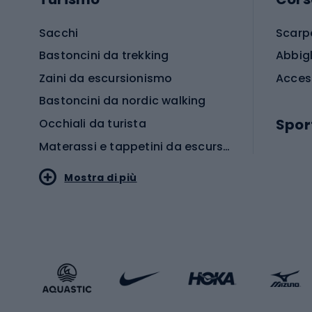
Sacchi
Scarp
Bastoncini da trekking
Abbig
Zaini da escursionismo
Acces
Bastoncini da nordic walking
Spor
Occhiali da turista
Materassi e tappetini da escursionismo
Scarp
Mostra di più
Pallon
Stile sportivo
Scarp
Abbigliamento sportivo
Porte 
Calzature sportive
Abbig
Accessori Sportstyle
Abbig