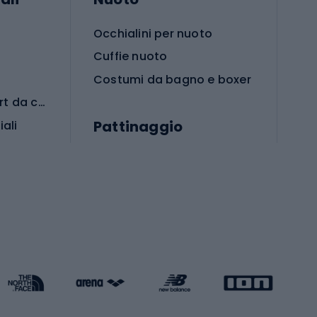
Occhialini per nuoto
Cuffie nuoto
Costumi da bagno e boxer
Abbigliamento per sport da combattimento
Pattinaggio
iali
iali
Monopattini
Pattini a rotelle
Pattini in linea
s cardio
Skateboard
Attrezzature per l'allenamento della forza
Protezioni per pattinaggio
Caschi da pattinaggio