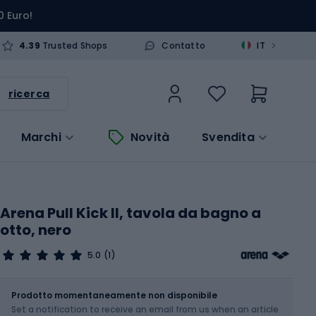
0 Euro!
>
4.39
Trusted Shops
Contatto
IT
ricerca
Marchi
Novità
Svendita
Arena Pull Kick II, tavola da bagno a
otto, nero
5.0
(1)
Dimensione
OS
Prodotto momentaneamente non disponibile
Set a notification to receive an email from us when an article