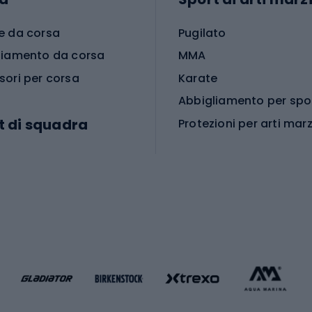
e da corsa
Pugilato
liamento da corsa
MMA
sori per corsa
Karate
t di squadra
Protezioni per arti marz
Accessori per arti marz
e da calcio
i da calcio
Palestra e fitness
e da pallamano
da calcio
Attrezzature per fitnes
liamento da calcio
liamento da basket
Yoga
Abbigliamento fitness