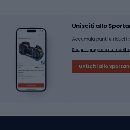
hi da ciclismo
Calzature fitness
Accessori per l'allena
 integrali
Unisciti allo Sport
i da strada
Sport con le racc
i MTB
Accumula punti e riduci i p
Squash
Scopri il programma fedeltà
ouring
Badminton
Ping pong
Unisciti allo Sporta
 sci alpinismo
Tennis
ni da sci alpinismo
Padel
cini da sci alpinismo
Abbigliamento da tenn
liamento da skitouring
Scarpe da ciclis
Scarponi da MTB