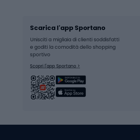
Sport invernali
Casc
Sci
Caschi
Scarica l'app Sportano
Sci di fondo
Casch
Hockey
Casch
Unisciti a migliaia di clienti soddisfatti
e goditi la comodità dello shopping
Snowboard
sportivo
Skit
Skitouring
Scopri l'app Sportano >
Pattini da ghiaccio
Sci da
Scarpo
Biciclette
Baston
Biciclette elettriche
Abbig
Biciclette da MTB
Sci
Biciclette da strada
Biciclette da trekking