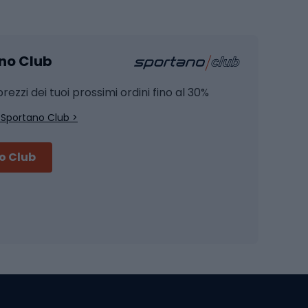
Pesca
mento
Pesca alla carpa
ano Club
Pesca al siluro
hette
Pesca a spinning
rezzi dei tuoi prossimi ordini fino al 30%
Pesca con galleggiante
 Sportano Club >
Pesca al feeder di fondo
no Club
Accessori per biciclette
Occhiali da ciclismo
is
Borse da ciclismo
Luci per biciclette
mo
Sedili per cicli
Serrature per biciclette