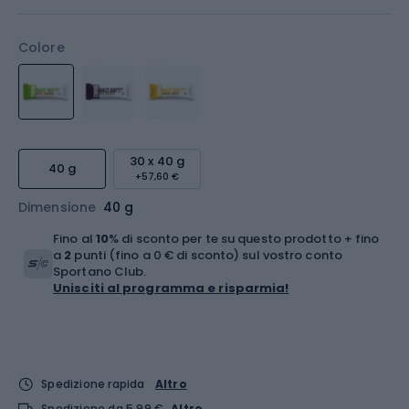
Colore
30 x 40 g
40 g
+57,60 €
Dimensione
40 g
Fino al
10
% di sconto per te su questo prodotto + fino
a
2
punti (fino a 0 € di sconto) sul vostro conto
Sportano Club.
Unisciti al programma e risparmia!
Spedizione rapida
Altro
Spedizione da 5,99 €
Altro