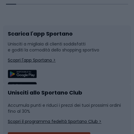
Corsa orientamento
Scarpe da ciclismo
Scarica l'app Sportano
Bushcraft
Slitte e slittini
Unisciti a migliaia di clienti soddisfatti
e goditi la comodità dello shopping sportivo
Corsa
Snowboard
Scopri l'app Sportano >
Sport di squadra
Camminata nordica
Caschi da ciclismo
Nuoto
Unisciti allo Sportano Club
Accumula punti e riduci i prezzi dei tuoi prossimi ordini
Skitouring
Pattinaggio
fino al 30%
Scopri il programma fedeltà Sportano Club >
Sci
Pesca