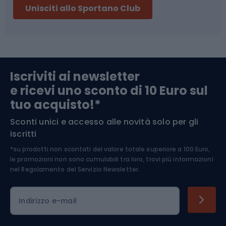
Unisciti allo Sportano Club
Campeggio
Accessori per biciclette
Abbigliamento da escursionismo
Componenti per biciclette
Iscriviti ai newsletter
e ricevi uno sconto di 10 Euro sul
Arrampicata
tuo acquisto!*
Sconti unici e accesso alle novità solo per gli
Medicina dello sport
iscritti
*su prodotti non scontati del valore totale superiore a 100 Euro,
Abbigliamento ciclistico
le promozioni non sono cumulabili tra loro, trovi più informazioni
nel
Regolamento del Servizio Newsletter.
Indirizzo e-mail