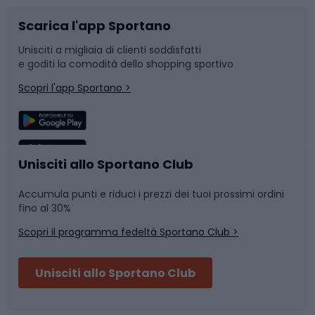
Scarica l'app Sportano
Bushcraft
Slitte e slittini
Unisciti a migliaia di clienti soddisfatti
e goditi la comodità dello shopping sportivo
Corsa
Snowboard
Scopri l'app Sportano >
Sport di squadra
Camminata nordica
Caschi da ciclismo
Nuoto
Unisciti allo Sportano Club
Accumula punti e riduci i prezzi dei tuoi prossimi ordini
Skitouring
Pattinaggio
fino al 30%
Scopri il programma fedeltà Sportano Club >
Sci
Pesca
Unisciti allo Sportano Club
Campeggio
Accessori per biciclette