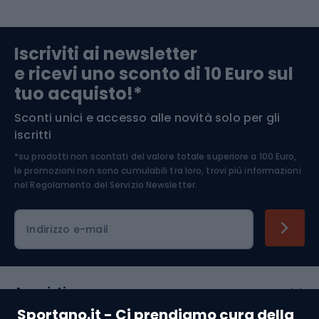
Abbigliamento da escursionismo
Componenti per biciclette
Iscriviti ai newsletter
e ricevi uno sconto di 10 Euro sul
Arrampicata
tuo acquisto!*
Sconti unici e accesso alle novità solo per gli
Medicina dello sport
iscritti
*su prodotti non scontati del valore totale superiore a 100 Euro,
Abbigliamento ciclistico
le promozioni non sono cumulabili tra loro, trovi più informazioni
nel
Regolamento del Servizio Newsletter.
Indirizzo e-mail
Acquisti
Sportano.it - Ci prendiamo cura della