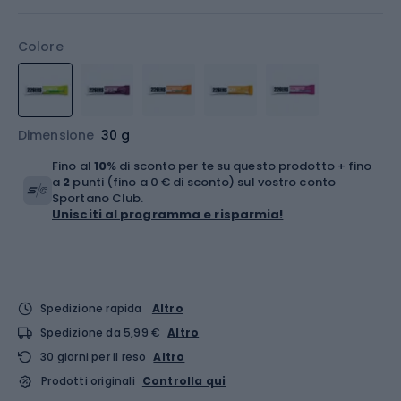
Colore
Dimensione
30 g
Fino al
10
% di sconto per te su questo prodotto + fino
a
2
punti (fino a 0 € di sconto) sul vostro conto
Sportano Club.
Unisciti al programma e risparmia!
Spedizione rapida
Altro
Spedizione da 5,99 €
Altro
30 giorni per il reso
Altro
Prodotti originali
Controlla qui